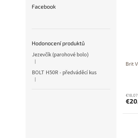
Facebook
Hodonocení produktů
Jezevčík (parohové bolo)
|
The product rating is 5 out of 5 stars.
Brit 
BOLT H50R - předváděcí kus
|
The product rating is 5 out of 5 stars.
€18,07
€20