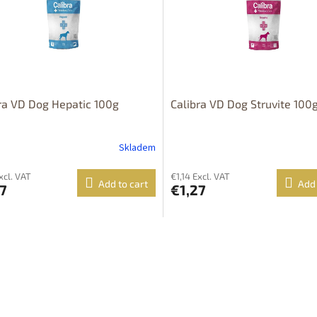
ra VD Dog Hepatic 100g
Calibra VD Dog Struvite 100
Skladem
xcl. VAT
€1,14 Excl. VAT
Add to cart
Add 
7
€1,27