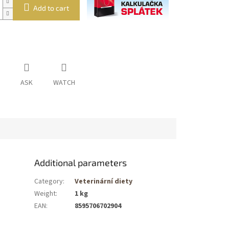
Add to cart
ASK
WATCH
Additional parameters
Category
:
Veterinární diety
Weight
:
1 kg
EAN
:
8595706702904