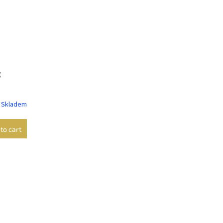
g
Skladem
to cart