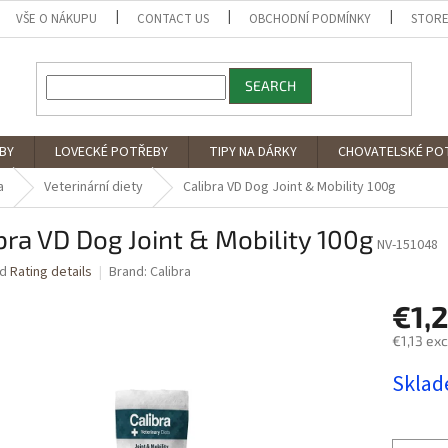
VŠE O NÁKUPU
CONTACT US
OBCHODNÍ PODMÍNKY
STORE
SEARCH
BY
LOVECKÉ POTŘEBY
TIPY NA DÁRKY
CHOVATELSKÉ PO
a
Veterinární diety
Calibra VD Dog Joint & Mobility 100g
bra VD Dog Joint & Mobility 100g
NV-151048
ed
Rating details
Brand:
Calibra
€1,
€1,13 exc
Measure
Skla
price: