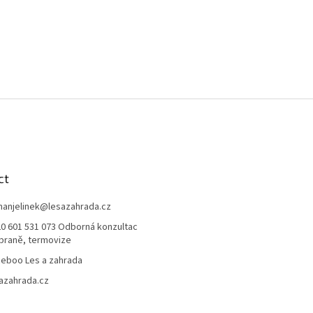
ct
anjelinek
@
lesazahrada.cz
0 601 531 073 Odborná konzultac
braně, termovize
eboo Les a zahrada
azahrada.cz