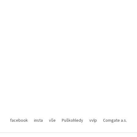
facebook
insta
vše
Puškohledy
vvlp
Comgate a.s.