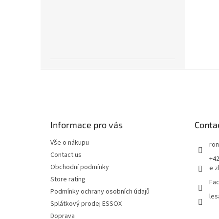
F
o
o
t
e
Informace pro vás
Conta
r
Vše o nákupu
rom
Contact us
+42
Obchodní podmínky
e z
Store rating
Fac
Podmínky ochrany osobních údajů
les
Splátkový prodej ESSOX
Doprava