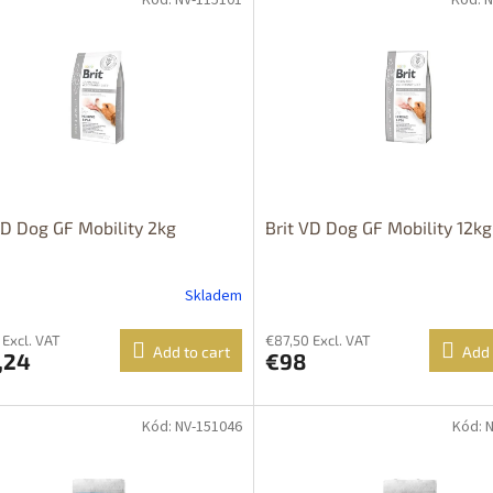
VD Dog GF Mobility 2kg
Brit VD Dog GF Mobility 12kg
Skladem
 Excl. VAT
€87,50 Excl. VAT
Add to cart
Add 
,24
€98
Kód: NV-151046
Kód: 