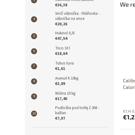
We re
€36,38
Srnčí vábnička - třešňovka -
vábnička na srnce
€20,26
Hukinol 0,5l
€47,54
Trico 10 l
€18,64
Tubus Vyva
€1,61
Aversol K 10kg
Calib
€3,89
Calor
Wöbra 10 kg
€17,45
Podložka pod trofej č.308 -
€1,14 E
kaštan
€1,2
€7,07