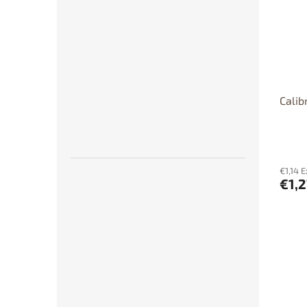
Calib
€1,14 E
€1,2