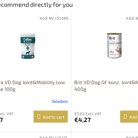
commend directly for you
Kód: NV-151049
Kód: 
ra VD Dog Joint&Mobility Low
Brit VD Dog GF konz. Joint&M
ie 100g
400g
Skladem
xcl. VAT
€3,82 Excl. VAT
Add to cart
Add 
7
€4,27
Kód: NV-115101
Kód: 