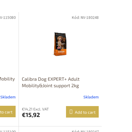
NV-115080
Kód: NV-180248
obility
Calibra Dog EXPERT+ Adult
Mobility&Joint support 2kg
Skladem
Skladem
€14,21 Excl. VAT
to cart
Add to cart
€15,92
NV-115100
Kód: NV-180247