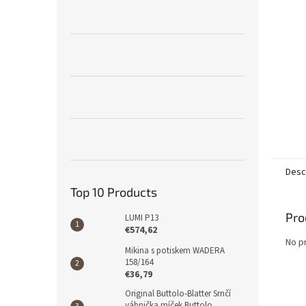
Desc
Top 10 Products
Pro
LUMI P13
€574,62
No p
Mikina s potiskem WADERA
158/164
€36,79
Original Buttolo-Blatter Srnčí
vábnička míček Buttolo