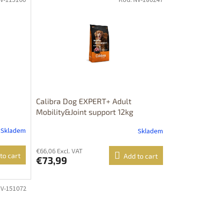
Calibra Dog EXPERT+ Adult
Mobility&Joint support 12kg
Skladem
Skladem
€66,06 Excl. VAT
to cart
Add to cart
€73,99
NV-151072