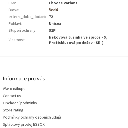
EAN
:
Choose variant
Barva
:
šedá
externi_doba_dodani
:
72
Pohlaví
:
Unisex
Stupeň ochrany
:
S1P
Nekovová tužinka ve špičce - S,
Vlastnost
:
Protiskluzová podešev - SR (
F
o
o
t
Informace pro vás
e
Vše o nákupu
r
Contact us
Obchodní podmínky
Store rating
Podmínky ochrany osobních údajů
Splátkový prodej ESSOX