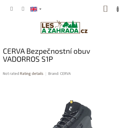
Skip
SHOPP
to
content
CART
CERVA Bezpečnostní obuv
VADORROS S1P
The
Not rated
Rating details
Brand:
CERVA
average
product
rating
is
0,0
out
of
5
stars.