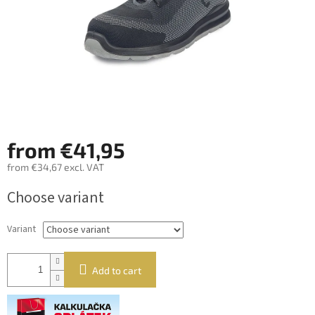
from
€41,95
from
€34,67
excl. VAT
Measure
Choose variant
price:
Variant
Add to cart