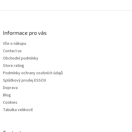
F
o
o
t
Informace pro vás
e
Vše o nákupu
r
Contact us
Obchodní podmínky
Store rating
Podmínky ochrany osobních údajů
Splátkový prodej ESSOX
Doprava
Blog
Cookies
Tabulka velikostí