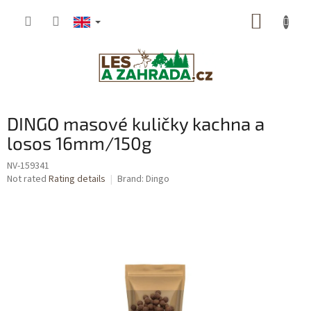
Skip
SHOPP
to
content
CART
DINGO masové kuličky kachna a
losos 16mm/150g
NV-159341
The
Not rated
Rating details
Brand:
Dingo
average
product
rating
is
0,0
out
of
5
stars.