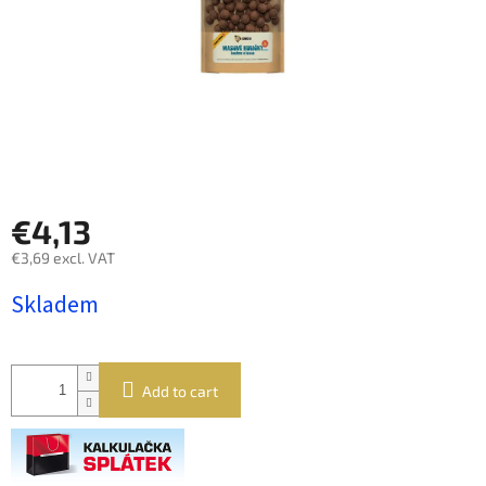
€4,13
€3,69 excl. VAT
Measure
Skladem
price:
Add to cart