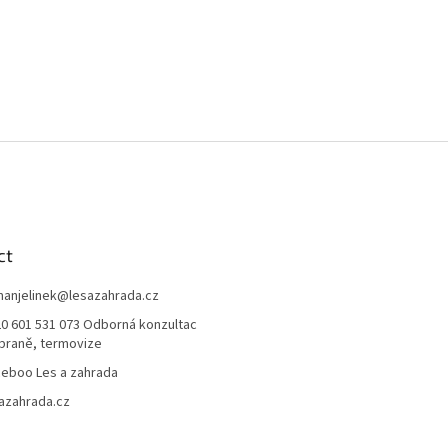
ct
anjelinek
@
lesazahrada.cz
0 601 531 073 Odborná konzultac
braně, termovize
eboo Les a zahrada
azahrada.cz