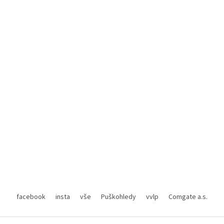
facebook
insta
vše
Puškohledy
vvlp
Comgate a.s.