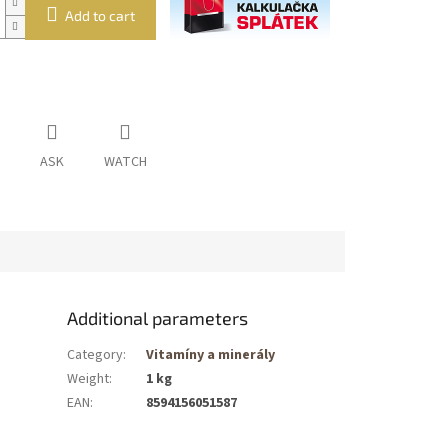
Add to cart
ASK
WATCH
Additional parameters
Category
:
Vitamíny a minerály
Weight
:
1 kg
EAN
:
8594156051587