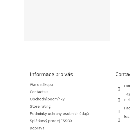
F
o
o
t
e
Informace pro vás
Conta
r
Vše o nákupu
rom
Contact us
+42
Obchodní podmínky
e z
Store rating
Fac
Podmínky ochrany osobních údajů
les
Splátkový prodej ESSOX
Doprava