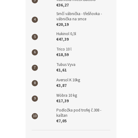
€36,27
Srnčí vábnička - třešňovka -
vábnička na srnce
€20,19
Hukinol 0,5l
€47,39
Trico 10 l
€18,59
Tubus Vyva
€1,61
Aversol K 10kg
€3,87
Wöbra 10 kg
€17,39
Podložka pod trofej č.308 -
kaštan
€7,05