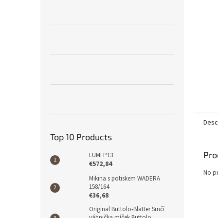
Desc
Top 10 Products
Pro
LUMI P13
€572,84
No p
Mikina s potiskem WADERA
158/164
€36,68
Original Buttolo-Blatter Srnčí
vábnička míček Buttolo