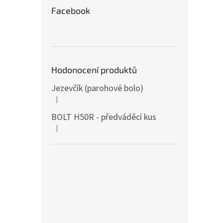
Facebook
Hodonocení produktů
Jezevčík (parohové bolo)
|
The product rating is 5 out of 5 stars.
BOLT H50R - předváděcí kus
|
The product rating is 5 out of 5 stars.