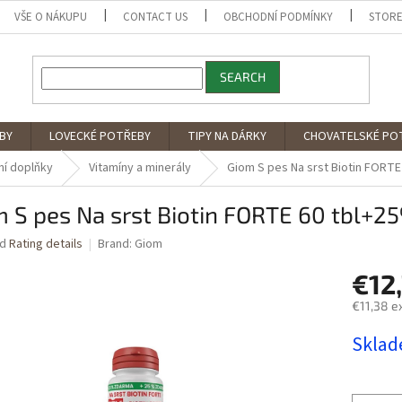
VŠE O NÁKUPU
CONTACT US
OBCHODNÍ PODMÍNKY
STORE
SEARCH
BY
LOVECKÉ POTŘEBY
TIPY NA DÁRKY
CHOVATELSKÉ PO
ní doplňky
Vitamíny a minerály
Giom S pes Na srst Biotin FORT
m S pes Na srst Biotin FORTE 60 tbl+
ed
Rating details
Brand:
Giom
€12
€11,38 e
Measure
Skla
price: