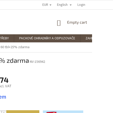
EUR
English
 RATING
PODMÍNKY OCHRANY OSOBNÍCH ÚDAJŮ
Login
SPLÁTKOVÝ PRODE
SHOPPING
Empty cart
CART
TŘEBY
PACHOVÉ OHRADNÍKY A ODPUZOVAČE
ZAHRADNÍ POTŘE
E 60 tbl+25% zdarma
25% zdarma
NV-156942
,74
xcl. VAT
dem