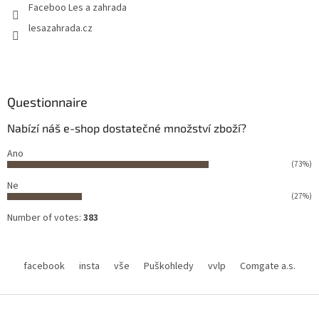
Faceboo Les a zahrada
lesazahrada.cz
Questionnaire
Nabízí náš e-shop dostatečné množství zboží?
Ano
(73%)
Ne
(27%)
Number of votes:
383
facebook
insta
vše
Puškohledy
vvlp
Comgate a.s.