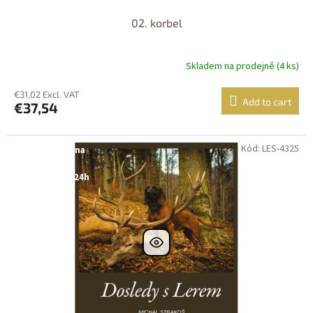
02. korbel
Skladem na prodejně (4 ks)
€31,02 Excl. VAT
Add to cart
€37,54
Kód: LES-4325
Dostupné i na
prodejně
Dostupnost 24h