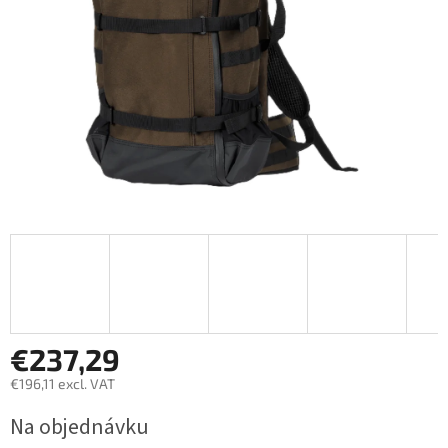
€237,29
€196,11 excl. VAT
Measure
Na objednávku
price: