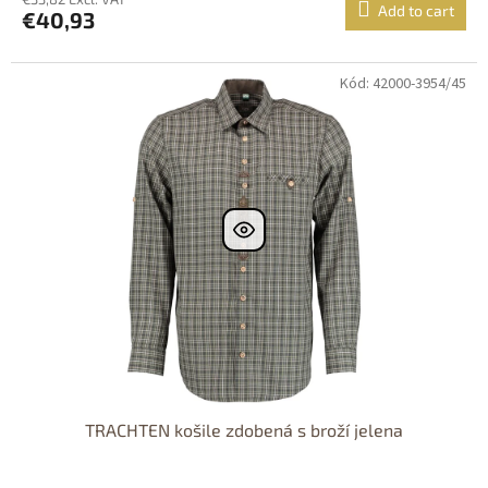
Add to cart
€40,93
Kód: 42000-3954/45
Dostupné i na
prodejně
Dostupnost 24h
TRACHTEN košile zdobená s broží jelena