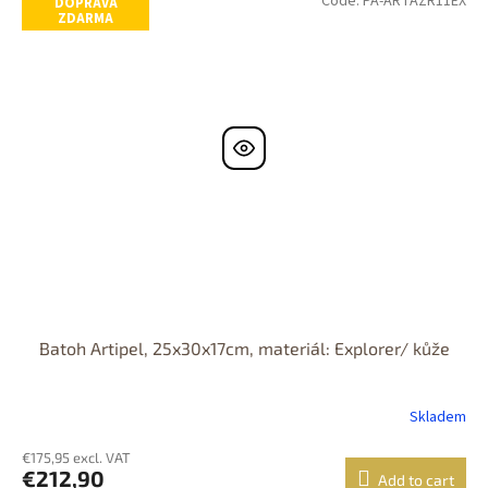
Code:
PA-ARTAZR11EX
DOPRAVA
ZDARMA
Batoh Artipel, 25x30x17cm, materiál: Explorer/ kůže
Skladem
€175,95 excl. VAT
€212,90
Add to cart