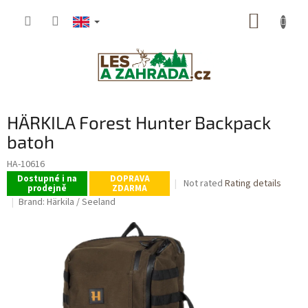
Skip
SHOPP
to
content
CART
HÄRKILA Forest Hunter Backpack
batoh
HA-10616
Dostupné i na
DOPRAVA
The
Not rated
Rating details
prodejně
ZDARMA
average
Brand:
Härkila / Seeland
product
rating
is
0,0
out
of
5
stars.