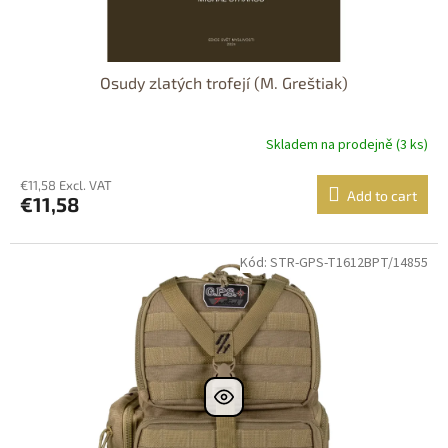
Osudy zlatých trofejí (M. Greštiak)
Skladem na prodejně (3 ks)
€11,58 Excl. VAT
Add to cart
€11,58
Kód: STR-GPS-T1612BPT/14855
DOPRAVA
ZDARMA