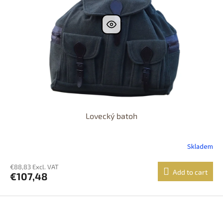
Lovecký batoh
Skladem
€88,83 Excl. VAT
Add to cart
€107,48
F
o
o