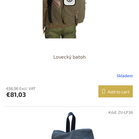
Lovecký batoh
Skladem
€66,96 Excl. VAT
Add to cart
€81,03
Kód: ZU-LP36