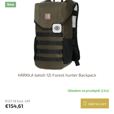
New
HÄRKILA batoh 12l Forest hunter Backpack
Skladem na prodejně (2 ks)
€127,78 Excl. VAT
Add to cart
€154,61