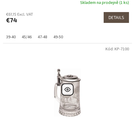
Skladem na prodejně (1 ks)
€61,15 Excl. VAT
DETAILS
€74
39-40
45/46
47-48
49-50
Kód: KP-7100
Dostupné i na
prodejně
Dostupnost 24h