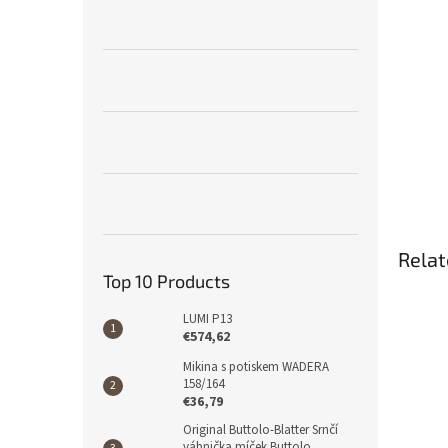
Relat
Top 10 Products
LUMI P13
€574,62
Mikina s potiskem WADERA
158/164
€36,79
Original Buttolo-Blatter Srnčí
vábnička míček Buttolo