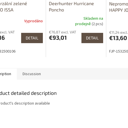
rzální zelené
Deerhunter Hurricane
Nepromo
O ISSA
Poncho
HAPPY J
přelepen
Skladem na
Vyprodáno
The
prodejně
(2 pcs)
average
 excl. VAT
€76,87 excl. VAT
€11,24 excl
product
16
€93,01
€13,60
DETAIL
rating
DETAIL
is
5,0
332500106
FJP-15325
out
of
5
stars.
ription
Discussion
duct detailed description
roduct's description available