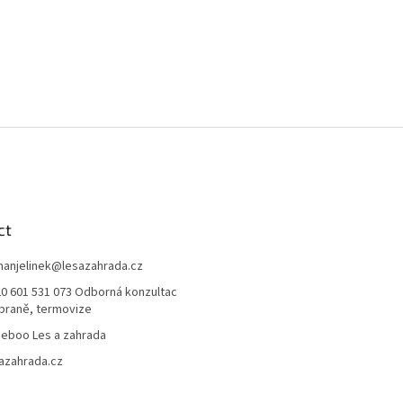
ct
anjelinek
@
lesazahrada.cz
0 601 531 073 Odborná konzultac
braně, termovize
eboo Les a zahrada
azahrada.cz