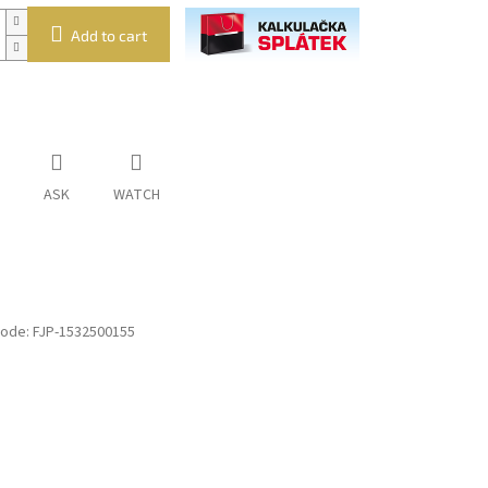
Add to cart
ASK
WATCH
ode:
FJP-1532500155