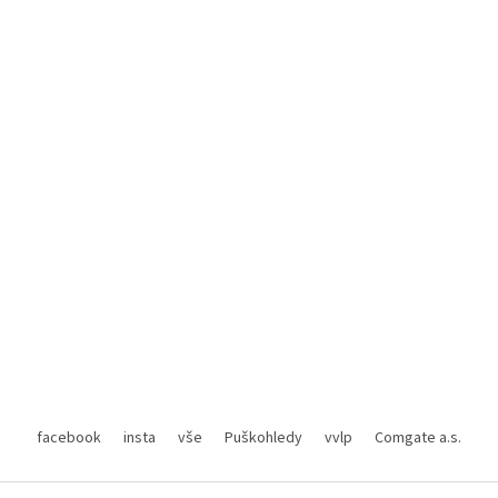
facebook
insta
vše
Puškohledy
vvlp
Comgate a.s.