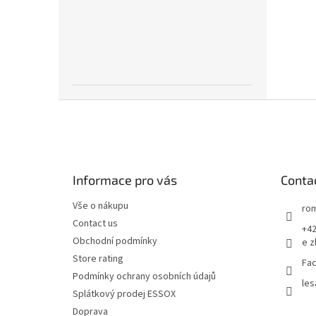
F
o
o
t
e
Informace pro vás
Conta
r
Vše o nákupu
rom
Contact us
+42
Obchodní podmínky
e z
Store rating
Fac
Podmínky ochrany osobních údajů
les
Splátkový prodej ESSOX
Doprava