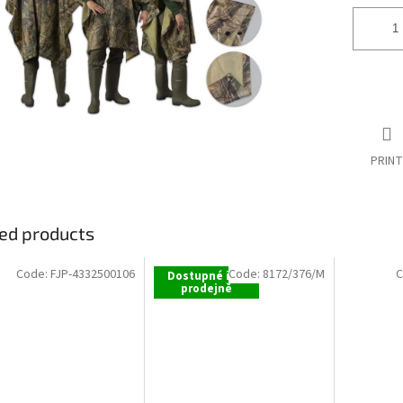
stars.
PRINT
ed products
Code:
FJP-4332500106
Code:
8172/376/M
C
Dostupné i na
prodejně