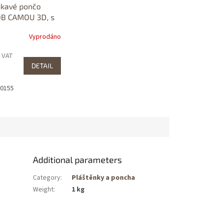
kavé pončo
OB CAMOU 3D, s
ými švy
Vyprodáno
. VAT
DETAIL
00155
Additional parameters
Category
:
Pláštěnky a poncha
Weight
:
1 kg