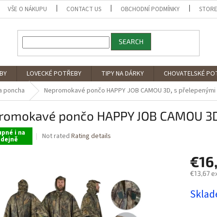
VŠE O NÁKUPU
CONTACT US
OBCHODNÍ PODMÍNKY
STORE
SEARCH
BY
LOVECKÉ POTŘEBY
TIPY NA DÁRKY
CHOVATELSKÉ PO
a poncha
Nepromokavé pončo HAPPY JOB CAMOU 3D, s přelepenými
romokavé pončo HAPPY JOB CAMOU 3D,
pné i na
The
Not rated
Rating details
odejně
average
product
€16
rating
is
€13,67 e
0,0
Measure
out
Skla
price:
of
5