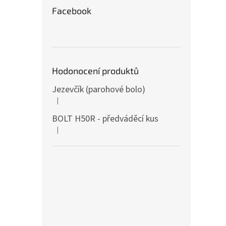
Facebook
Hodonocení produktů
Jezevčík (parohové bolo)
|
The product rating is 5 out of 5 stars.
BOLT H50R - předváděcí kus
|
The product rating is 5 out of 5 stars.