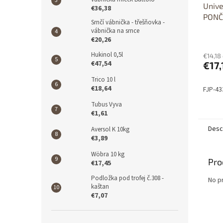
Unive
€36,38
PONČ
Srnčí vábnička - třešňovka -
vábnička na srnce
€20,26
Hukinol 0,5l
€14,18
€47,54
€17,
Trico 10 l
€18,64
FJP-4
Tubus Vyva
€1,61
Desc
Aversol K 10kg
€3,89
Wöbra 10 kg
Pro
€17,45
Podložka pod trofej č.308 -
No p
kaštan
€7,07