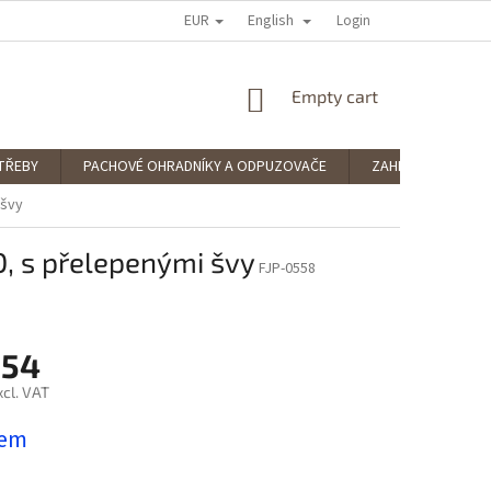
EUR
English
 RATING
PODMÍNKY OCHRANY OSOBNÍCH ÚDAJŮ
Login
SPLÁTKOVÝ PRODE
SHOPPING
Empty cart
CART
TŘEBY
PACHOVÉ OHRADNÍKY A ODPUZOVAČE
ZAHRADNÍ POTŘE
 švy
 s přelepenými švy
FJP-0558
,54
xcl. VAT
dem