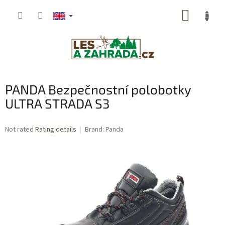
Skip
SHOPP
to
content
CART
PANDA Bezpečnostní polobotky
ULTRA STRADA S3
The
Not rated
Rating details
Brand:
Panda
average
product
rating
is
0,0
out
of
5
stars.