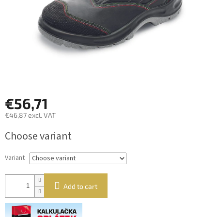
€56,71
€46,87 excl. VAT
Measure
Choose variant
price:
Variant
Add to cart