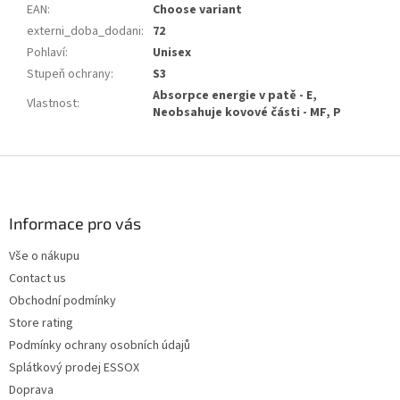
EAN
:
Choose variant
externi_doba_dodani
:
72
Pohlaví
:
Unisex
Stupeň ochrany
:
S3
Absorpce energie v patě - E,
Vlastnost
:
Neobsahuje kovové části - MF, P
F
o
o
t
Informace pro vás
e
Vše o nákupu
r
Contact us
Obchodní podmínky
Store rating
Podmínky ochrany osobních údajů
Splátkový prodej ESSOX
Doprava