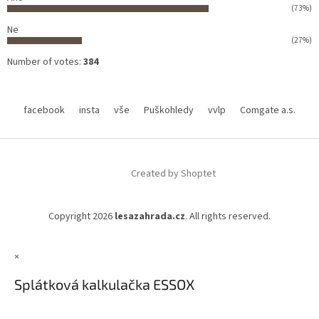
(73%)
Ne
(27%)
Number of votes:
384
facebook
insta
vše
Puškohledy
vvlp
Comgate a.s.
Created by Shoptet
Copyright 2026
lesazahrada.cz
. All rights reserved.
×
Splátková kalkulačka ESSOX