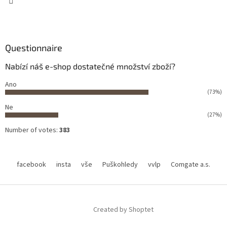
Questionnaire
Nabízí náš e-shop dostatečné množství zboží?
Ano
(73%)
Ne
(27%)
Number of votes:
383
facebook
insta
vše
Puškohledy
vvlp
Comgate a.s.
Created by Shoptet