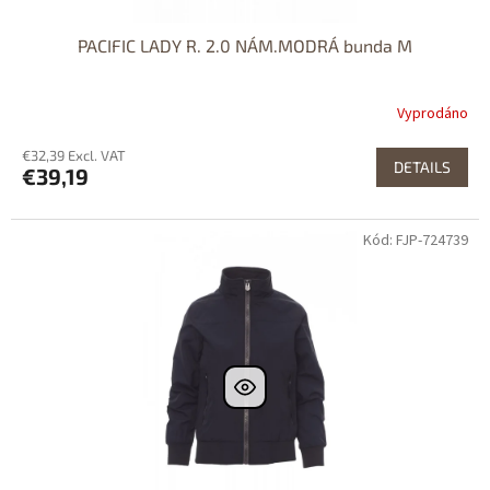
PACIFIC LADY R. 2.0 NÁM.MODRÁ bunda M
Vyprodáno
€32,39 Excl. VAT
DETAILS
€39,19
Kód: FJP-724739