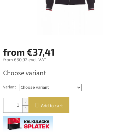
from
€37,41
from
€30,92
excl. VAT
Measure
Choose variant
price:
Variant
Add to cart