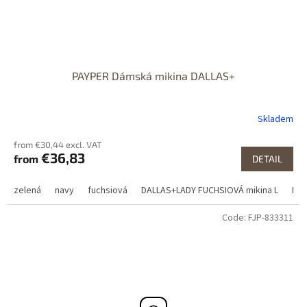
PAYPER Dámská mikina DALLAS+
Skladem
from €30,44 excl. VAT
€36,83
from
DETAIL
zelená
navy
fuchsiová
DALLAS+LADY FUCHSIOVÁ mikina L
DAL
Code:
FJP-833311