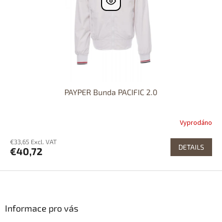
PAYPER Bunda PACIFIC 2.0
Vyprodáno
€33,65 Excl. VAT
DETAILS
€40,72
F
o
o
t
Informace pro vás
e