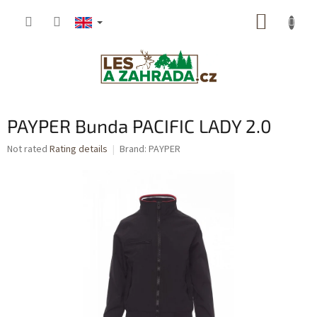
Skip
SHOPP
to
content
CART
PAYPER Bunda PACIFIC LADY 2.0
The
Not rated
Rating details
Brand:
PAYPER
average
product
rating
is
0,0
out
of
5
stars.