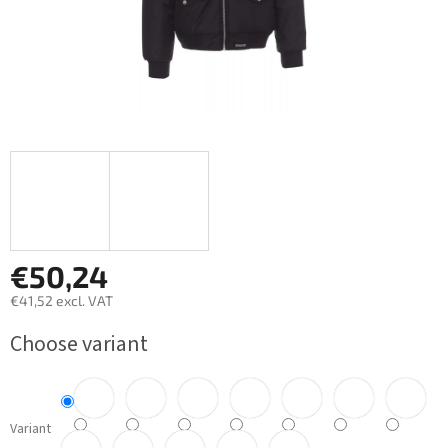
€50,24
€41,52 excl. VAT
Measure
Choose variant
price:
Variant