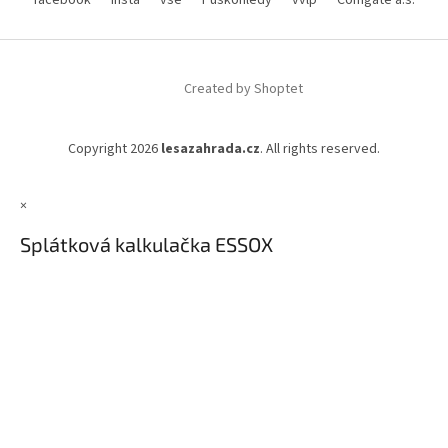
facebook
insta
vše
Puškohledy
vvlp
Comgate a.s.
Created by Shoptet
Copyright 2026
lesazahrada.cz
. All rights reserved.
×
Splátková kalkulačka ESSOX