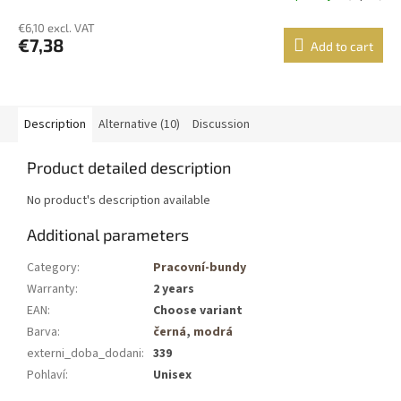
€6,10 excl. VAT
€7,38
Add to cart
Description
Alternative (10)
Discussion
Product detailed description
No product's description available
Additional parameters
Category
:
Pracovní-bundy
Warranty
:
2 years
EAN
:
Choose variant
Barva
:
černá
,
modrá
externi_doba_dodani
:
339
Pohlaví
:
Unisex