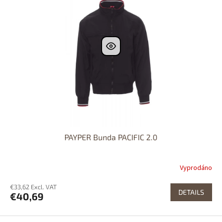
PAYPER Bunda PACIFIC 2.0
Vyprodáno
€33,62 Excl. VAT
DETAILS
€40,69
F