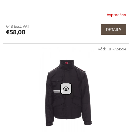
Vyprodáno
€48 Excl. VAT
DETAILS
€58,08
Kód: FJP-724594