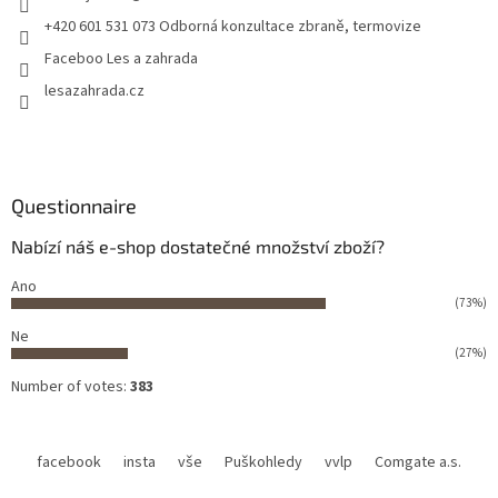
+420 601 531 073 Odborná konzultace zbraně, termovize
Faceboo Les a zahrada
lesazahrada.cz
Questionnaire
Nabízí náš e-shop dostatečné množství zboží?
Ano
(73%)
Ne
(27%)
Number of votes:
383
facebook
insta
vše
Puškohledy
vvlp
Comgate a.s.