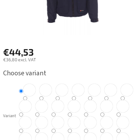
€44,53
€36,80 excl. VAT
Measure
Choose variant
price:
Variant