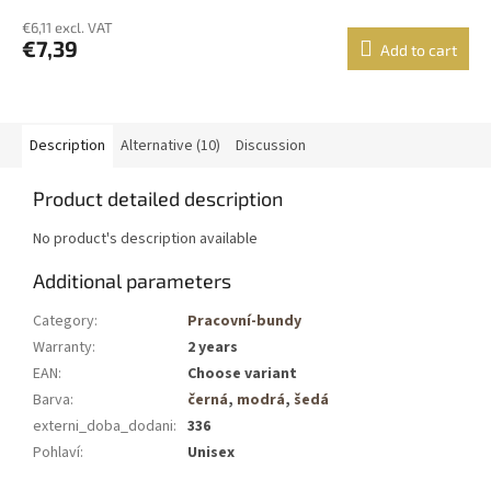
€6,11 excl. VAT
€7,39
Add to cart
Description
Alternative (10)
Discussion
Product detailed description
No product's description available
Additional parameters
Category
:
Pracovní-bundy
Warranty
:
2 years
EAN
:
Choose variant
Barva
:
černá
,
modrá
,
šedá
externi_doba_dodani
:
336
Pohlaví
:
Unisex