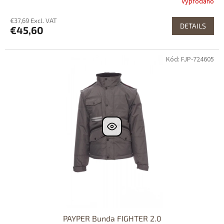
Vyprodáno
€37,69 Excl. VAT
DETAILS
€45,60
Kód: FJP-724605
PAYPER Bunda FIGHTER 2.0