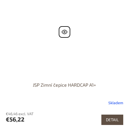
JSP Zimní čepice HARDCAP A1+
Skladem
€46,46 excl. VAT
€56,22
DETAIL