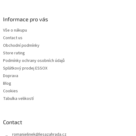
o
o
t
Informace pro vás
e
Vše o nákupu
r
Contact us
Obchodní podmínky
Store rating
Podmínky ochrany osobních údajů
Splátkový prodej ESSOX
Doprava
Blog
Cookies
Tabulka velikostí
Contact
romanjelinek
@
lesazahrada.cz