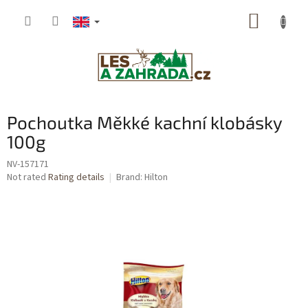
Skip
SHOPP
to
content
CART
Pochoutka Měkké kachní klobásky
100g
NV-157171
The
Not rated
Rating details
Brand:
Hilton
average
product
rating
is
0,0
out
of
5
stars.