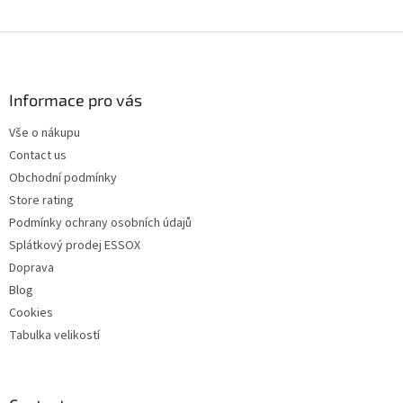
F
o
o
t
Informace pro vás
e
Vše o nákupu
r
Contact us
Obchodní podmínky
Store rating
Podmínky ochrany osobních údajů
Splátkový prodej ESSOX
Doprava
Blog
Cookies
Tabulka velikostí