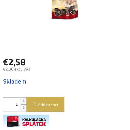
€2,58
€2,30 excl. VAT
Measure
Skladem
price:
Add to cart