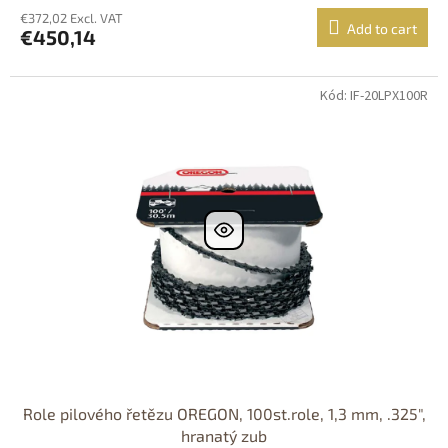
€372,02 Excl. VAT
Add to cart
€450,14
Kód: IF-20LPX100R
DOPRAVA
ZDARMA
Role pilového řetězu OREGON, 100st.role, 1,3 mm, .325",
hranatý zub