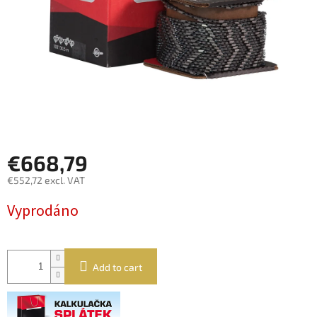
€668,79
€552,72 excl. VAT
Measure
Vyprodáno
price:
Add to cart