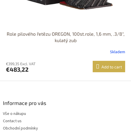
Role pilového řetězu OREGON, 100st.role, 1,6 mm, .3/8",
kulatý zub
Skladem
€399,35 Excl. VAT
Add to cart
€483,22
F
o
o
t
Informace pro vás
e
Vše o nákupu
r
Contact us
Obchodní podmínky