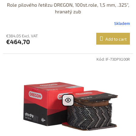
Role pilového řetězu OREGON, 100st.role, 1,5 mm, .325",
hranatý zub
Skladem
€384,05 Excl. VAT
Add to cart
€464,70
Kód: IF-73DPX100R
DOPRAVA
ZDARMA