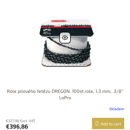
ZDARMA
Role pilového řetězu OREGON, 100st.role, 1,3 mm, .3/8"
LoPro
Skladem
€327,98 Excl. VAT
Add to cart
€396,86