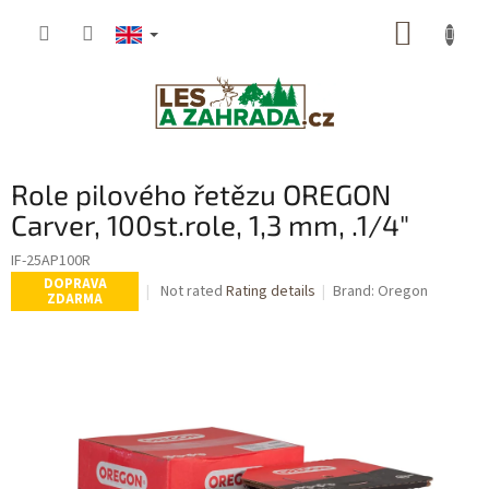
Skip
SHOPP
to
content
CART
Role pilového řetězu OREGON
Carver, 100st.role, 1,3 mm, .1/4"
IF-25AP100R
DOPRAVA
The
Not rated
Rating details
Brand:
Oregon
ZDARMA
average
product
rating
is
0,0
out
of
5
stars.