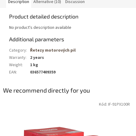
Description
Alternative (10)
Discussion
Product detailed description
No product's description available
Additional parameters
Category
:
Řetezy motorových pil
Warranty
:
2 years
Weight
:
1 kg
EAN
:
036577409359
We recommend directly for you
Kód: IF-91PX100R
DOPRAVA
ZDARMA