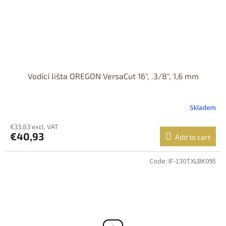
Vodící lišta OREGON VersaCut 16", .3/8", 1,6 mm
Skladem
€33,83 excl. VAT
€40,93
Add to cart
Code:
IF-130TXLBK095