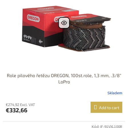
Role pilového řetězu OREGON, 100st.role, 1,3 mm, .3/8"
LoPro
Skladem
€274,92 Excl. VAT
Add to cart
€332,66
Kód: IF-91VXL100R
DOPRAVA