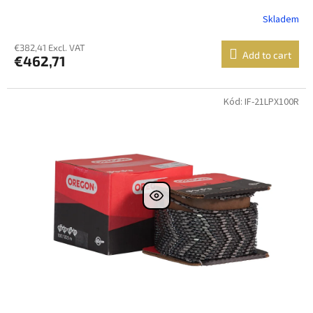
Skladem
€382,41 Excl. VAT
Add to cart
€462,71
Kód: IF-21LPX100R
DOPRAVA
ZDARMA