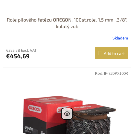
Role pilového řetězu OREGON, 100st.role, 1,5 mm, .3/8",
kulatý zub
Skladem
€375,78 Excl. VAT
Add to cart
€454,69
Kód: IF-75DPX100R
DOPRAVA
ZDARMA