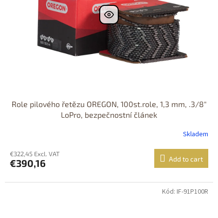
Role pilového řetězu OREGON, 100st.role, 1,3 mm, .3/8"
LoPro, bezpečnostní článek
Skladem
€322,45 Excl. VAT
Add to cart
€390,16
Kód: IF-91P100R
DOPRAVA
ZDARMA