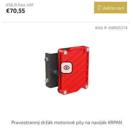
€58,31 Excl. VAT
Add to cart
€70,55
Kód: IF-300025274
Pravostranný držák motorové pily na naviják KRPAN