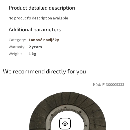
Product detailed description
No product's description available
Additional parameters
Category
:
Lanové navijáky
Warranty
:
2 years
Weight
:
1 kg
We recommend directly for you
Kód: IF-300009333
DOPRAVA
ZDARMA