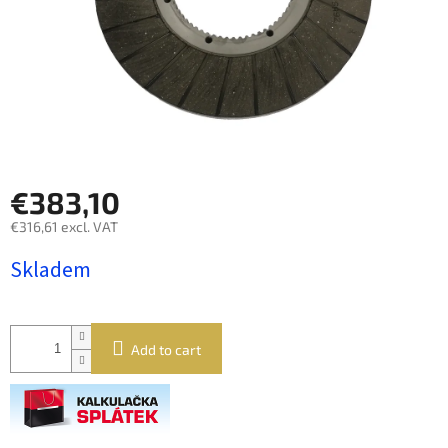
€383,10
€316,61 excl. VAT
Measure
Skladem
price:
Add to cart