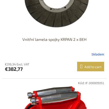
Vnitřní lamela spojky KRPAN 2 x 8EH
Skladem
€316,34 Excl. VAT
Add to cart
€382,77
Kód: IF-300009351
DOPRAVA
ZDARMA