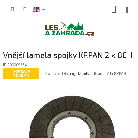
Skip
SHOPP
to
content
CART
Vnější lamela spojky KRPAN 2 x 8EH
IF-300009654
DOPRAVA
The
Not rated
Rating details
Brand:
Vitli KRPAN
ZDARMA
average
product
rating
is
0,0
out
of
5
stars.