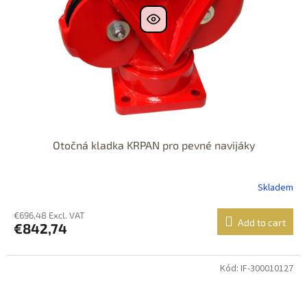
Otočná kladka KRPAN pro pevné navijáky
Skladem
€696,48 Excl. VAT
Add to cart
€842,74
Kód: IF-300010127