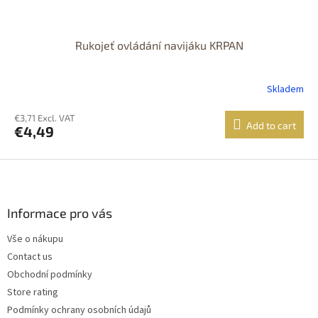
Rukojeť ovládání navijáku KRPAN
Skladem
€3,71 Excl. VAT
Add to cart
€4,49
F
o
o
t
Informace pro vás
e
Vše o nákupu
r
Contact us
Obchodní podmínky
Store rating
Podmínky ochrany osobních údajů