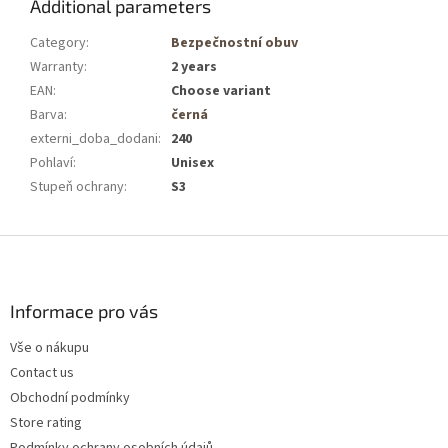
Additional parameters
Category
:
Bezpečnostní obuv
Warranty
:
2 years
EAN
:
Choose variant
Barva
:
černá
externi_doba_dodani
:
240
Pohlaví
:
Unisex
Stupeň ochrany
:
S3
F
o
o
t
Informace pro vás
e
Vše o nákupu
r
Contact us
Obchodní podmínky
Store rating