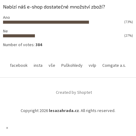
Nabízí náš e-shop dostatečné množství zboží?
Ano
(73%)
Ne
(27%)
Number of votes:
384
facebook
insta
vše
Puškohledy
vvlp
Comgate a.s.
Created by Shoptet
Copyright 2026
lesazahrada.cz
. All rights reserved.
×