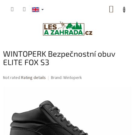
Skip
SHOPP
to
content
CART
WINTOPERK Bezpečnostní obuv
ELITE FOX S3
The
Not rated
Rating details
Brand:
Wintoperk
average
product
rating
is
0,0
out
of
5
stars.