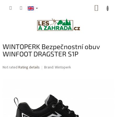
Skip
SHOPP
to
content
CART
WINTOPERK Bezpečnostní obuv
WINFOOT DRAGSTER S1P
The
Not rated
Rating details
Brand:
Wintoperk
average
product
rating
is
0,0
out
of
5
stars.