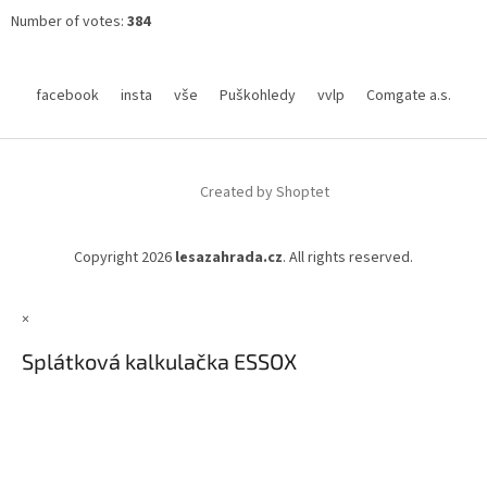
Number of votes:
384
facebook
insta
vše
Puškohledy
vvlp
Comgate a.s.
Created by Shoptet
Copyright 2026
lesazahrada.cz
. All rights reserved.
×
Splátková kalkulačka ESSOX