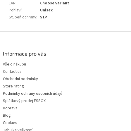
EAN
:
Choose variant
Pohlaví
:
Unisex
Stupeň ochrany
:
S1P
F
o
o
t
Informace pro vás
e
Vše o nákupu
r
Contact us
Obchodní podmínky
Store rating
Podmínky ochrany osobních údajů
Splátkový prodej ESSOX
Doprava
Blog
Cookies
Tabulka velikostí