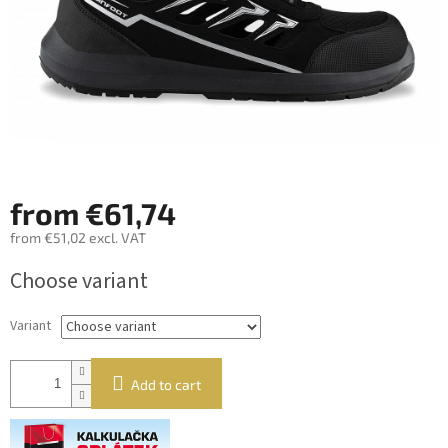
from
€61,74
from
€51,02
excl. VAT
Measure
Choose variant
price:
Variant
Add to cart