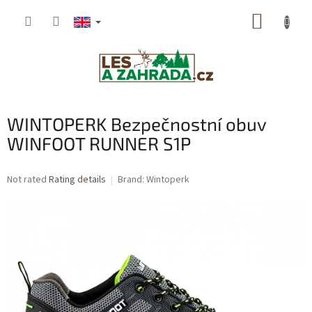
Skip
SHOPP
to
content
CART
WINTOPERK Bezpečnostní obuv
WINFOOT RUNNER S1P
The
Not rated
Rating details
Brand:
Wintoperk
average
product
rating
is
0,0
out
of
5
stars.