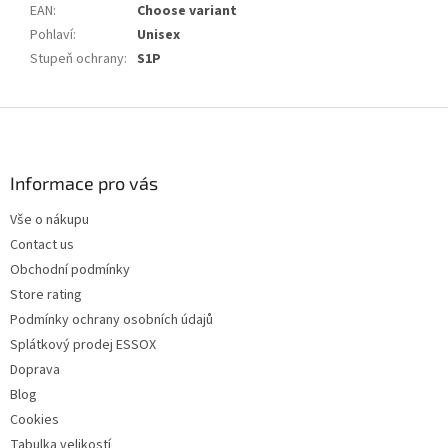
EAN
:
Choose variant
Pohlaví
:
Unisex
Stupeň ochrany
:
S1P
F
o
o
t
Informace pro vás
e
Vše o nákupu
r
Contact us
Obchodní podmínky
Store rating
Podmínky ochrany osobních údajů
Splátkový prodej ESSOX
Doprava
Blog
Cookies
Tabulka velikostí