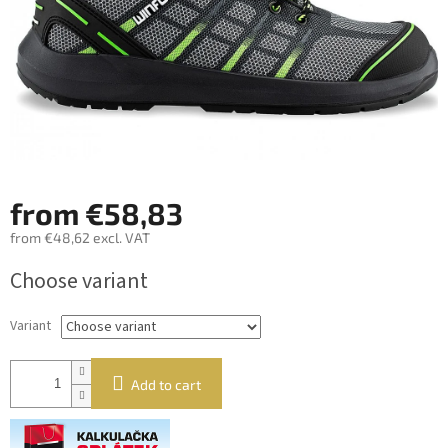
from
€58,83
from
€48,62
excl. VAT
Measure
Choose variant
price:
Variant
Add to cart