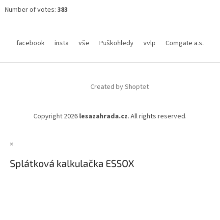
Number of votes:
383
facebook
insta
vše
Puškohledy
vvlp
Comgate a.s.
Created by Shoptet
Copyright 2026
lesazahrada.cz
. All rights reserved.
×
Splátková kalkulačka ESSOX