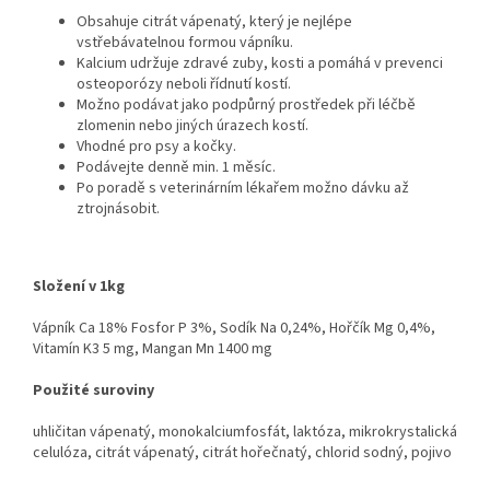
Obsahuje citrát vápenatý, který je nejlépe
vstřebávatelnou formou vápníku.
Kalcium udržuje zdravé zuby, kosti a pomáhá v prevenci
osteoporózy neboli řídnutí kostí.
Možno podávat jako podpůrný prostředek při léčbě
zlomenin nebo jiných úrazech kostí.
Vhodné pro psy a kočky.
Podávejte denně min. 1 měsíc.
Po poradě s veterinárním lékařem možno dávku až
ztrojnásobit.
Složení v 1kg
Vápník Ca 18% Fosfor P 3%, Sodík Na 0,24%, Hořčík Mg 0,4%,
Vitamín K3 5 mg, Mangan Mn 1400 mg
Použité suroviny
uhličitan vápenatý, monokalciumfosfát, laktóza, mikrokrystalická
celulóza, citrát vápenatý, citrát hořečnatý, chlorid sodný, pojivo