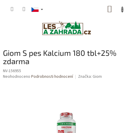
Přejít
NÁKUP
na
obsah
KOŠÍK
Giom S pes Kalcium 180 tbl+25%
zdarma
NV-156955
Průměrné
Neohodnoceno
Podrobnosti hodnocení
Značka:
Giom
hodnocení
produktu
je
0,0
z
5
hvězdiček.