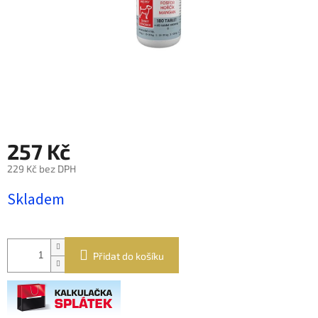
257 Kč
229 Kč bez DPH
Měrná
Skladem
cena:
Přidat do košíku