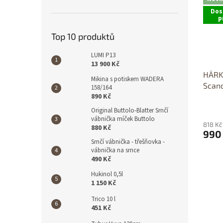
Dos
p
Top 10 produktů
LUMI P13
13 900 Kč
HÄRKI
Mikina s potiskem WADERA
Scand
158/164
890 Kč
Průmě
Original Buttolo-Blatter Srnčí
hodno
vábnička míček Buttolo
818 Kč
produ
880 Kč
990
je
Srnčí vábnička - třešňovka -
5,0
vábnička na srnce
z
490 Kč
5
hvězdi
Hukinol 0,5l
1 150 Kč
Trico 10 l
451 Kč