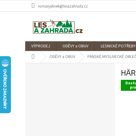
Přejít
romanjelinek@lesazahrada.cz
na
obsah
VÝPRODEJ
ODĚVY a OBUV
LESNICKÉ POTŘEBY
Domů
ODĚVY a OBUV
PÁNSKÉ MYSLIVECKÉ OBLEČ
P
HÄRK
o
s
Dostu
t
pr
r
a
n
n
í
p
a