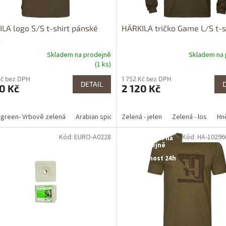
LA logo S/S t-shirt pánské
HÄRKILA tričko Game L/S t-s
o
Skladem na prodejně
Skladem na 
(1 ks)
Kč bez DPH
1 752 Kč bez DPH
DETAIL
0 Kč
2 120 Kč
 green- Vrbově zelená
Arabian spice
Zelená - jelen
Zelená - los
Hn
Kód: EURO-A0228
Kód: HA-1029
tupné i na
Dostupné i na
rodejně
prodejně
upnost 24h
Dostupnost 24h