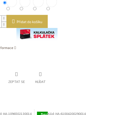
Přidat do košíku
informace
ZEPTAT SE
HLÍDAT
d:
HA-1096502130014
Kód:
HA-61004200290014
Dostupné i na