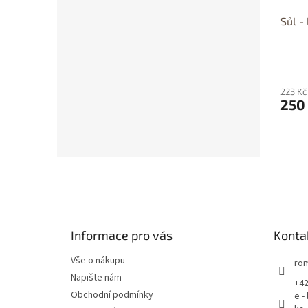
Sůl -
223 Kč
250
Z
á
p
a
t
Informace pro vás
Konta
í
Vše o nákupu
rom
Napište nám
+42
Obchodní podmínky
e -