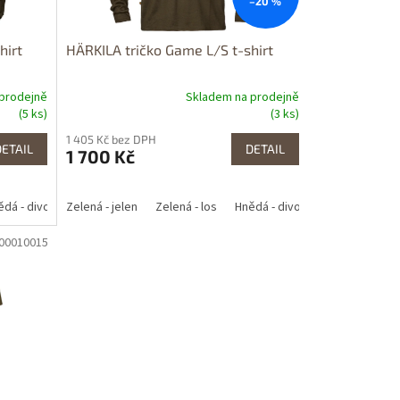
–20 %
hirt
HÄRKILA tričko Game L/S t-shirt
prodejně
Skladem na prodejně
(5 ks)
(3 ks)
1 405 Kč bez DPH
DETAIL
DETAIL
1 700 Kč
ědá - divočák
Zelená - jelen
Zelená - los
Hnědá - divočák
600010015