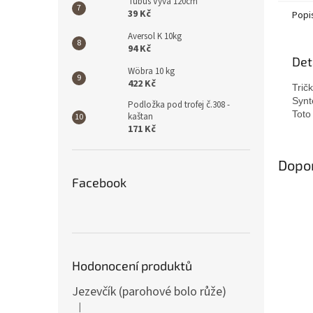
Tubus Vyva 120cm
39 Kč
Popi
Aversol K 10kg
94 Kč
Det
Wöbra 10 kg
422 Kč
Trič
Synt
Podložka pod trofej č.308 -
Toto
kaštan
171 Kč
Dopo
Facebook
Dos
p
Dost
Hodonocení produktů
Jezevčík (parohové bolo růže)
|
Hodnocení produktu je 5 z 5 hvězdiček.