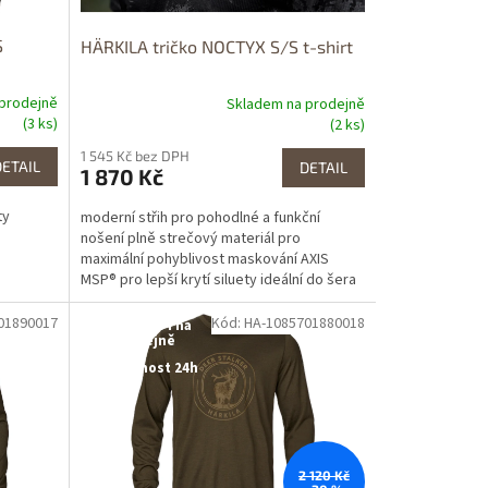
S
HÄRKILA tričko NOCTYX S/S t-shirt
prodejně
Skladem na prodejně
(3 ks)
(2 ks)
1 545 Kč bez DPH
DETAIL
DETAIL
1 870 Kč
ty
moderní střih pro pohodlné a funkční
nošení plně strečový materiál pro
maximální pohyblivost maskování AXIS
MSP® pro lepší krytí siluety ideální do šera
a zale...
01890017
Kód: HA-1085701880018
Dostupné i na
prodejně
Dostupnost 24h
2 120 Kč