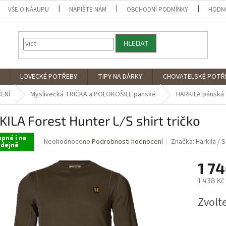
VŠE O NÁKUPU
NAPIŠTE NÁM
OBCHODNÍ PODMÍNKY
HODN
HLEDAT
LOVECKÉ POTŘEBY
TIPY NA DÁRKY
CHOVATELSKÉ POTŘ
ENÍ
Myslivecká TRIČKA a POLOKOŠILE pánské
HÄRKILA pánská 
ILA Forest Hunter L/S shirt tričko
pné i na
Průměrné
Neohodnoceno
Podrobnosti hodnocení
Značka:
Härkila / 
odejně
hodnocení
produktu
1 74
je
0,0
1 438 Kč
z
Měrná
5
Zvolt
cena:
hvězdiček.