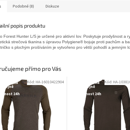
s
Podobné (8)
Diskuze
ailní popis produktu
ko Forest Hunter L/S je určené pro aktivní lov. Poskytuje prodyšnost a r
etická strečová tkanina s úpravou Polygiene® bojuje proti pachům a ba
 tričko s plochým prošíváním je vytvořeno pro větší pohodlí a jemným l
ručujeme přímo pro Vás
Kód: HA-16010422904
Kód: HA-10381
tupné i na
Dostupné i na
rodejně
prodejně
upnost 24h
Dostupnost 24h