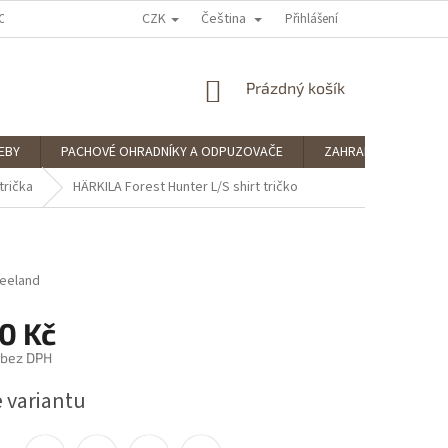
CZK
Čeština
OCENÍ OBCHODU
PODMÍNKY OCHRANY OSOBNÍCH ÚDAJŮ
Přihlášení
SPLÁTKOV
NÁKUPNÍ
Prázdný košík
KOŠÍK
EBY
PACHOVÉ OHRADNÍKY A ODPUZOVAČE
ZAHRADNÍ POTŘEBY
trička
HÄRKILA Forest Hunter L/S shirt tričko
Seeland
0 Kč
 bez DPH
e variantu