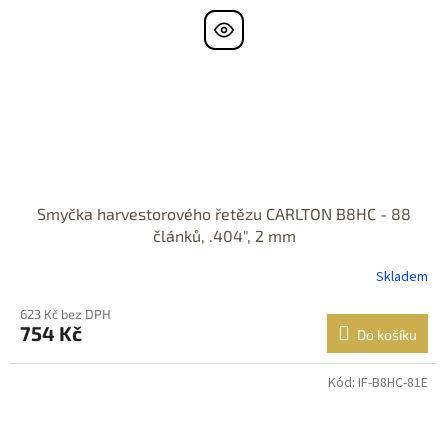
Smyčka harvestorového řetězu CARLTON B8HC - 88
článků, .404", 2 mm
Skladem
623 Kč bez DPH
754 Kč
Do košíku
Kód:
IF-B8HC-81E