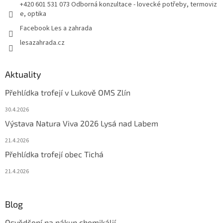
+420 601 531 073 Odborná konzultace - lovecké potřeby, termoviz
e, optika
Facebook Les a zahrada
lesazahrada.cz
Aktuality
Přehlídka trofejí v Lukově OMS Zlín
30.4.2026
Výstava Natura Viva 2026 Lysá nad Labem
21.4.2026
Přehlídka trofejí obec Tichá
21.4.2026
Blog
Osvědčení na nákup chemikálií