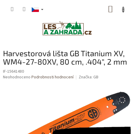
Přejít
NÁKUP
na
obsah
KOŠÍK
Harvestorová lišta GB Titanium XV,
WM4-27-80XV, 80 cm, .404", 2 mm
IF-15641480
Průměrné
Neohodnoceno
Podrobnosti hodnocení
Značka:
GB
hodnocení
produktu
je
0,0
z
5
hvězdiček.