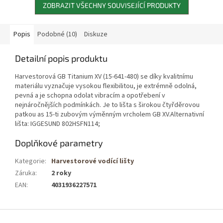
ZOBRAZIT VŠECHNY SOUVISEJÍCÍ PRODUKTY
Popis
Podobné (10)
Diskuze
Detailní popis produktu
Harvestorová GB Titanium XV (15-641-480) se díky kvalitnímu
materiálu vyznačuje vysokou flexibilitou, je extrémně odolná,
pevná a je schopna odolat vibracím a opotřebení v
nejnáročnějších podmínkách. Je to lišta s širokou čtyřděrovou
patkou as 15-ti zubovým výměnným vrcholem GB XV.Alternativní
lišta: IGGESUND 802HSFN114;
Doplňkové parametry
Kategorie
:
Harvestorové vodící lišty
Záruka
:
2 roky
EAN
:
4031936227571
Z