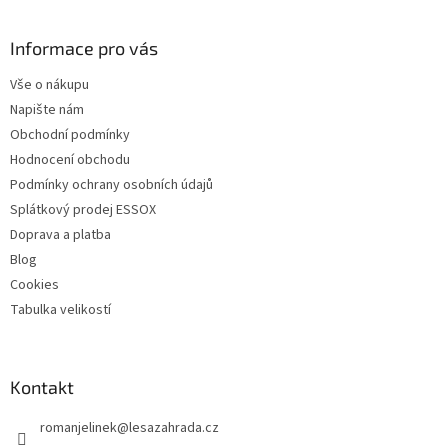
á
p
a
Informace pro vás
t
Vše o nákupu
í
Napište nám
Obchodní podmínky
Hodnocení obchodu
Podmínky ochrany osobních údajů
Splátkový prodej ESSOX
Doprava a platba
Blog
Cookies
Tabulka velikostí
Kontakt
romanjelinek
@
lesazahrada.cz