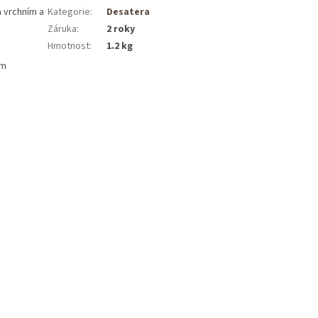
a vrchním a
Kategorie
:
Desatera
Záruka
:
2 roky
Hmotnost
:
1.2 kg
ám