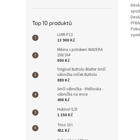
Deska
spod
Desk
Top 10 produktů
Přibl
Poku
vymě
LUMI P13
13 900 Kč
Mikina s potiskem WADERA
158/164
890 Kč
Original Buttolo-Blatter Srnčí
vábnička míček Buttolo
880 Kč
Srnčí vábnička - třešňovka -
vábnička na srnce
490 Kč
Hukinol 0,5l
1 150 Kč
Trico 10 l
451 Kč