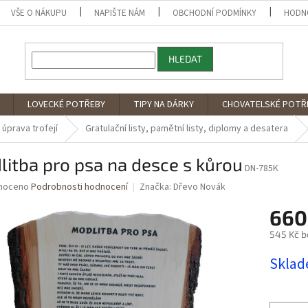
VŠE O NÁKUPU
NAPIŠTE NÁM
OBCHODNÍ PODMÍNKY
HODN
HLEDAT
LOVECKÉ POTŘEBY
TIPY NA DÁRKY
CHOVATELSKÉ POTŘ
úprava trofejí
Gratulační listy, pamětní listy, diplomy a desatera
itba pro psa na desce s kůrou
DN-785K
né
noceno
Podrobnosti hodnocení
Značka:
Dřevo Novák
ní
660
u
545 Kč b
Měrná
Skla
cena:
ek.