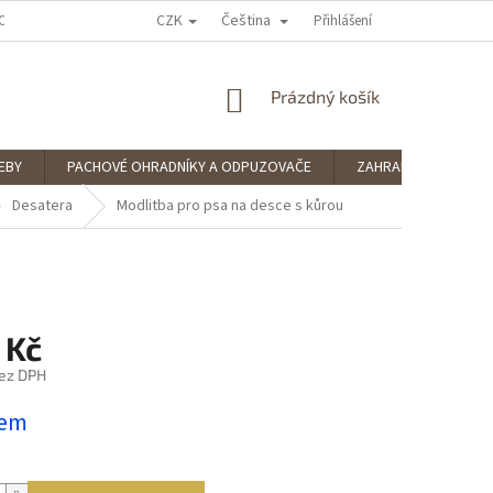
CZK
Čeština
OCENÍ OBCHODU
PODMÍNKY OCHRANY OSOBNÍCH ÚDAJŮ
Přihlášení
SPLÁTKOV
NÁKUPNÍ
Prázdný košík
KOŠÍK
EBY
PACHOVÉ OHRADNÍKY A ODPUZOVAČE
ZAHRADNÍ POTŘEBY
Desatera
Modlitba pro psa na desce s kůrou
 Kč
ez DPH
dem