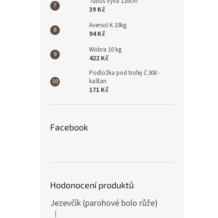
Tubus Vyva 120cm
39 Kč
Aversol K 10kg
94 Kč
Wöbra 10 kg
422 Kč
Podložka pod trofej č.308 -
kaštan
171 Kč
Facebook
Hodonocení produktů
Jezevčík (parohové bolo růže)
|
Hodnocení produktu je 5 z 5 hvězdiček.