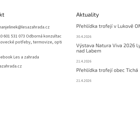
kt
Aktuality
Přehlídka trofejí v Lukově O
anjelinek
@
lesazahrada.cz
0 601 531 073 Odborná konzultac
30.4.2026
 lovecké potřeby, termovize, opti
Výstava Natura Viva 2026 L
nad Labem
ebook Les a zahrada
21.4.2026
azahrada.cz
Přehlídka trofejí obec Tichá
21.4.2026