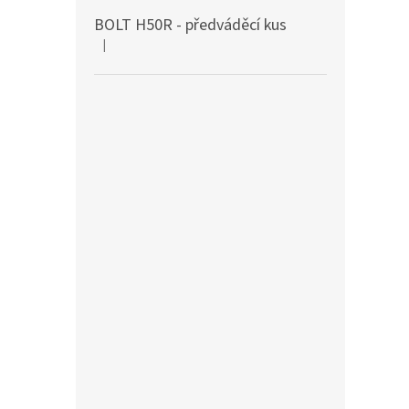
BOLT H50R - předváděcí kus
|
Hodnocení produktu je 5 z 5 hvězdiček.