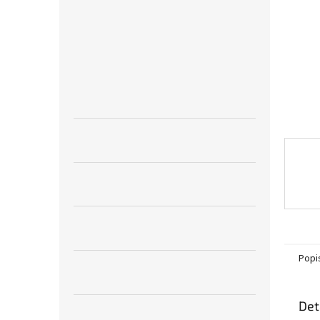
n
e
l
Popi
Det