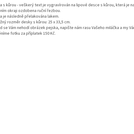
 s kůrou - veškerý text je vygravírován na lipové desce s kůrou, která je n
ním okraji ozdobena ruční řezbou.
a je následně přelakována lakem.
ižný rozměr desky s kůrou: 25 x 33,5 cm.
d se Vám nehodí obrázek pejska, napište nám rasu Vašeho miláčka a my V
níme fotku za příplatek 150 Kč.