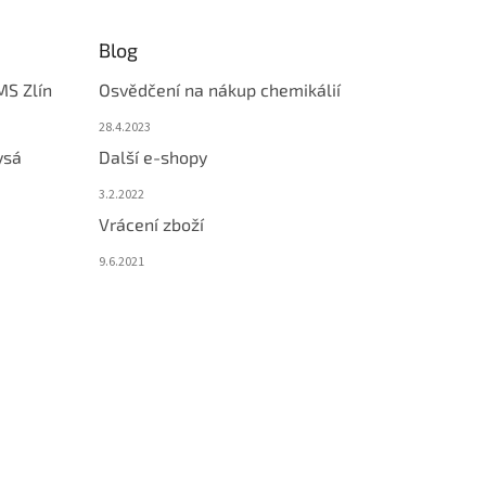
Blog
MS Zlín
Osvědčení na nákup chemikálií
28.4.2023
ysá
Další e-shopy
3.2.2022
Vrácení zboží
9.6.2021