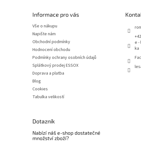
a
t
Informace pro vás
Konta
í
Vše o nákupu
rom
Napište nám
+42
Obchodní podmínky
e -
ka
Hodnocení obchodu
Podmínky ochrany osobních údajů
Fac
Splátkový prodej ESSOX
les
Doprava a platba
Blog
Cookies
Tabulka velikostí
Dotazník
Nabízí náš e-shop dostatečné
množství zboží?