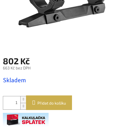
802 Kč
663 Kč bez DPH
Měrná
Skladem
cena:
Přidat do košíku