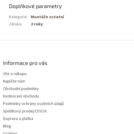
Doplňkové parametry
Kategorie
:
Montáže ostatní
Záruka
:
2 roky
Z
á
p
a
Informace pro vás
t
Vše o nákupu
í
Napište nám
Obchodní podmínky
Hodnocení obchodu
Podmínky ochrany osobních údajů
Splátkový prodej ESSOX
Doprava a platba
Blog
Cookies