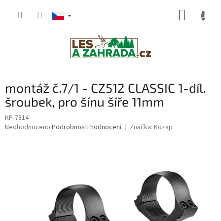
Přejít
NÁKUP
na
obsah
KOŠÍK
montáž č.7/1 - CZ512 CLASSIC 1-díl.
šroubek, pro šínu šíře 11mm
KP-7814
Průměrné
Neohodnoceno
Podrobnosti hodnocení
Značka:
Kozap
hodnocení
produktu
je
0,0
z
5
hvězdiček.