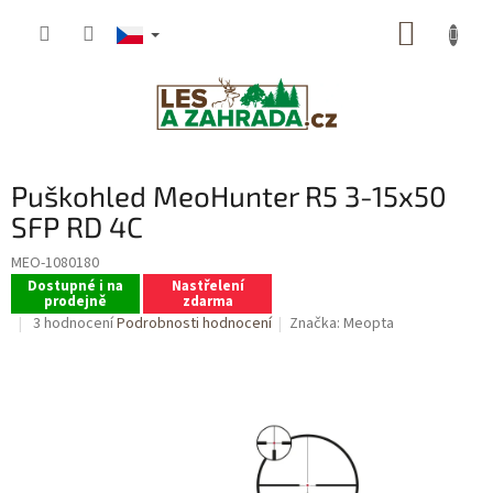
Přejít
NÁKUP
na
obsah
KOŠÍK
Puškohled MeoHunter R5 3-15x50
SFP RD 4C
MEO-1080180
Dostupné i na
Nastřelení
prodejně
zdarma
Průměrné
3 hodnocení
Podrobnosti hodnocení
Značka:
Meopta
hodnocení
produktu
je
4,0
z
5
hvězdiček.