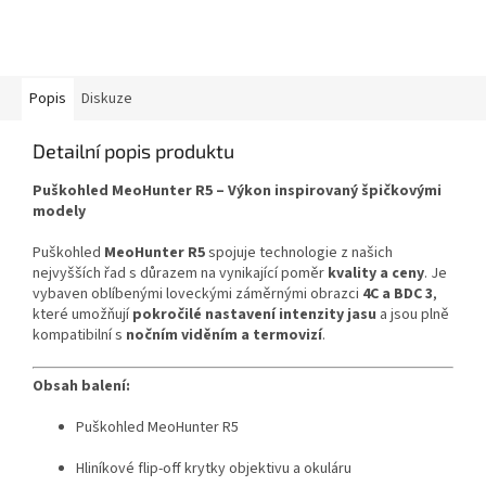
Popis
Diskuze
Detailní popis produktu
Puškohled MeoHunter R5 – Výkon inspirovaný špičkovými
modely
Puškohled
MeoHunter R5
spojuje technologie z našich
nejvyšších řad s důrazem na vynikající poměr
kvality a ceny
. Je
vybaven oblíbenými loveckými záměrnými obrazci
4C a BDC 3
,
které umožňují
pokročilé nastavení intenzity jasu
a jsou plně
kompatibilní s
nočním viděním a termovizí
.
Obsah balení:
Puškohled MeoHunter R5
Hliníkové flip-off krytky objektivu a okuláru