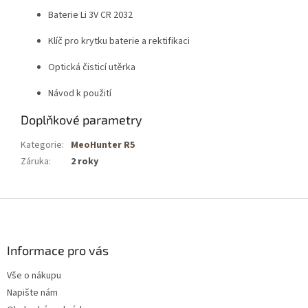
Baterie Li 3V CR 2032
Klíč pro krytku baterie a rektifikaci
Optická čisticí utěrka
Návod k použití
Doplňkové parametry
Kategorie
:
MeoHunter R5
Záruka
:
2 roky
Z
á
p
a
Informace pro vás
t
Vše o nákupu
í
Napište nám