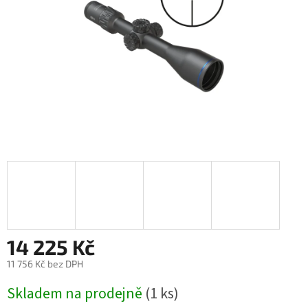
14 225 Kč
11 756 Kč bez DPH
Měrná
Skladem na prodejně
(1 ks)
cena: