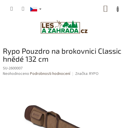
Přejít
NÁKUP
na
obsah
KOŠÍK
Rypo Pouzdro na brokovnici Classic
hnědé 132 cm
SU-2600007
Průměrné
Neohodnoceno
Podrobnosti hodnocení
Značka:
RYPO
hodnocení
produktu
je
0,0
z
5
hvězdiček.