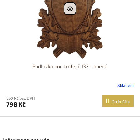
Podložka pod trofej č.132 - hnědá
Skladem
660 Kč bez DPH
Do košíku
798 Kč
Z
á
p
a
Informace pro vás