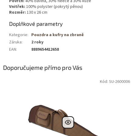
Povrch:
40% bavlna, 30% fleece a 30% kůže
Vnitřek:
100% polyster (pokrytý pěnou)
Rozměr:
130 x 26 cm
Doplňkové parametry
Kategorie
:
Pouzdra a kufry na zbraně
Záruka
:
2 roky
EAN
:
8889654412658
Doporučujeme přímo pro Vás
Kód: SU-2600006