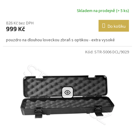
Skladem na prodejně (> 5 ks)
826 Kč bez DPH
Do košíku
999 Kč
pouzdro na dlouhou loveckou zbraň s optikou - extra vysoké
Kód: STR-5006 DCL/9029
Dostupné i na
prodejně
Dostupnost 24h