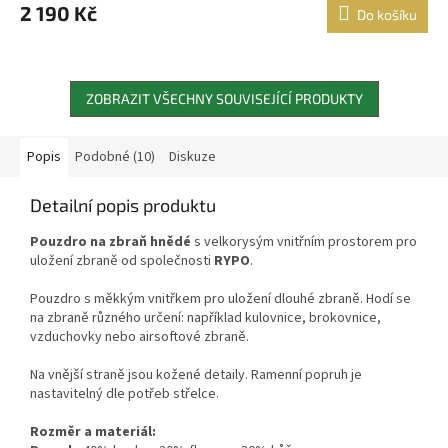
2 190 Kč
Do košíku
ZOBRAZIT VŠECHNY SOUVISEJÍCÍ PRODUKTY
Popis
Podobné (10)
Diskuze
Detailní popis produktu
Pouzdro na zbraň hnědé
s velkorysým vnitřním prostorem pro
uložení zbraně od společnosti
RYPO
.
Pouzdro s měkkým vnitřkem pro uložení dlouhé zbraně. Hodí se
na zbraně různého určení: například kulovnice, brokovnice,
vzduchovky nebo airsoftové zbraně.
Na vnější straně jsou kožené detaily. Ramenní popruh je
nastavitelný dle potřeb střelce.
Rozměr a materiál: