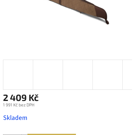
2 409 Kč
1 991 Kč bez DPH
Měrná
Skladem
cena: