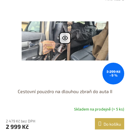
prodejně
Dostupnost 24h
3 299 Kč
–9 %
Cestovní pouzdro na dlouhou zbraň do auta II
Skladem na prodejně (> 5 ks)
2 479 Kč bez DPH
Do košíku
2 999 Kč