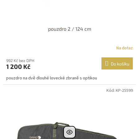
pouzdro 2 / 124 cm
Na dotaz
992 Kč bez DPH
Do košíku
1 200 Kč
pouzdro na dvě dlouhé lovecké zbraně s optikou
Kód: KP-25599
Dostupné i na
prodejně