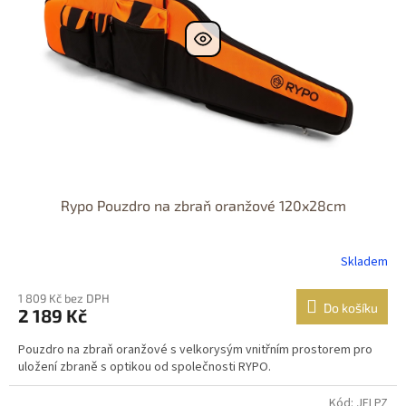
Rypo Pouzdro na zbraň oranžové 120x28cm
Skladem
1 809 Kč bez DPH
Do košíku
2 189 Kč
Pouzdro na zbraň oranžové s velkorysým vnitřním prostorem pro
uložení zbraně s optikou od společnosti RYPO.
Kód: JELPZ
Dostupné i na