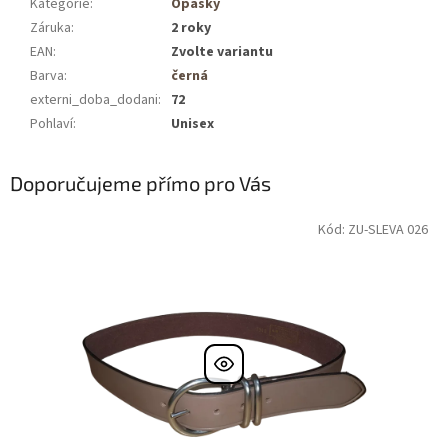
Kategorie
:
Opasky
Záruka
:
2 roky
EAN
:
Zvolte variantu
Barva
:
černá
externi_doba_dodani
:
72
Pohlaví
:
Unisex
Doporučujeme přímo pro Vás
Kód: ZU-SLEVA 026