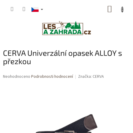
Přejít
NÁKUP
na
obsah
KOŠÍK
CERVA Univerzální opasek ALLOY s
přezkou
Průměrné
Neohodnoceno
Podrobnosti hodnocení
Značka:
CERVA
hodnocení
produktu
je
0,0
z
5
hvězdiček.