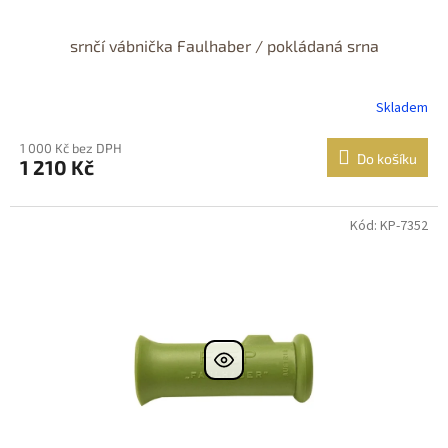
srnčí vábnička Faulhaber / pokládaná srna
Skladem
1 000 Kč bez DPH
Do košíku
1 210 Kč
Kód: KP-7352
Dostupné i na
prodejně
Dostupnost 24h