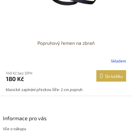
Popruhový řemen na zbraň
Skladem
149 Kč bez DPH
Do košíku
180 Kč
klasické zapínání přezkou šíře: 2 cm popruh
Z
á
p
a
Informace pro vás
t
Vše o nákupu
í