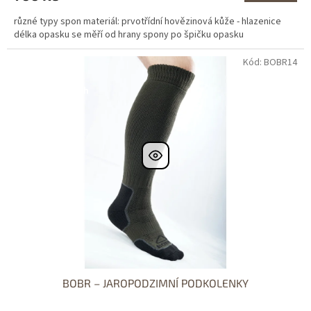
různé typy spon materiál: prvotřídní hovězinová kůže - hlazenice
délka opasku se měří od hrany spony po špičku opasku
Kód: BOBR14
Dostupné i na
prodejně
Dostupnost 24h
BOBR – JAROPODZIMNÍ PODKOLENKY