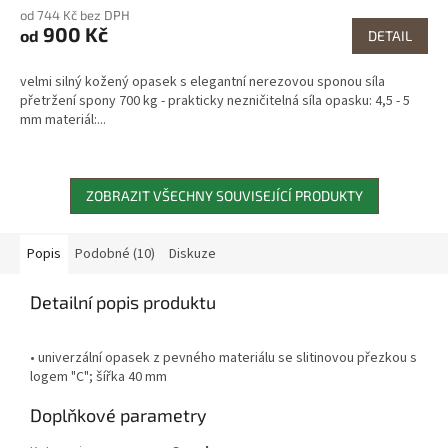
od 744 Kč bez DPH
900 Kč
od
DETAIL
velmi silný kožený opasek s elegantní nerezovou sponou síla
přetržení spony 700 kg - prakticky nezničitelná síla opasku: 4,5 - 5
mm materiál:...
ZOBRAZIT VŠECHNY SOUVISEJÍCÍ PRODUKTY
Popis
Podobné (10)
Diskuze
Detailní popis produktu
• univerzální opasek z pevného materiálu se slitinovou přezkou s
logem "C"; šířka 40 mm
Doplňkové parametry