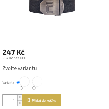
247 Kč
204 Kč bez DPH
Měrná
Zvolte variantu
cena:
Varianta
Přidat do košíku