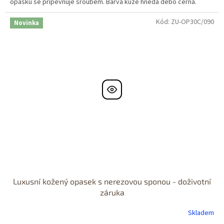
opasku se připevňuje šroubem. Barva kůže hnědá debo černá.
Kód:
ZU-OP30C/090
Novinka
Luxusní kožený opasek s nerezovou sponou - doživotní
záruka
Skladem