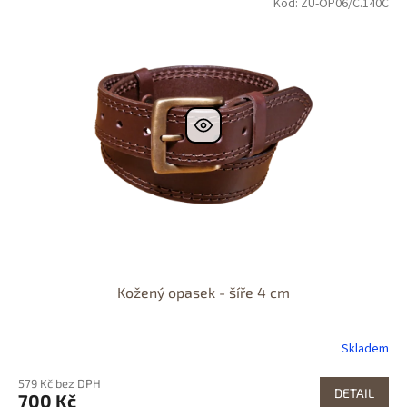
Kód: ZU-OP06/C.140C
Kožený opasek - šíře 4 cm
Skladem
579 Kč bez DPH
DETAIL
700 Kč