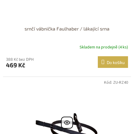
srnčí vábnička Faulhaber / lákající srna
Skladem na prodejně (4 ks)
388 Kč bez DPH
Do košíku
469 Kč
Kód: ZU-RZ40