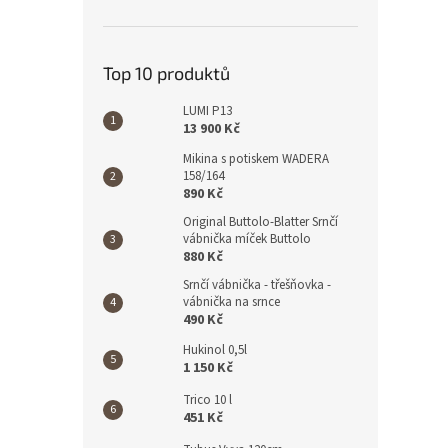
Top 10 produktů
LUMI P13
13 900 Kč
Mikina s potiskem WADERA
158/164
890 Kč
Original Buttolo-Blatter Srnčí
vábnička míček Buttolo
880 Kč
Srnčí vábnička - třešňovka -
vábnička na srnce
490 Kč
Hukinol 0,5l
1 150 Kč
Trico 10 l
451 Kč