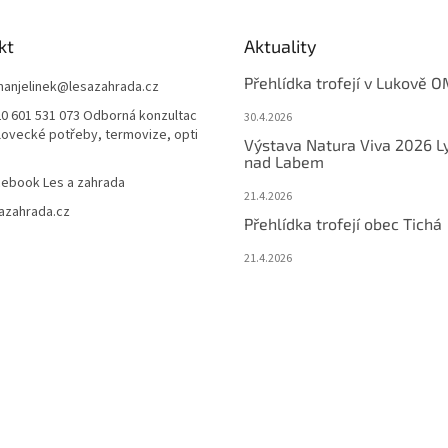
kt
Aktuality
Přehlídka trofejí v Lukově O
anjelinek
@
lesazahrada.cz
0 601 531 073 Odborná konzultac
30.4.2026
 lovecké potřeby, termovize, opti
Výstava Natura Viva 2026 L
nad Labem
ebook Les a zahrada
21.4.2026
azahrada.cz
Přehlídka trofejí obec Tichá
21.4.2026