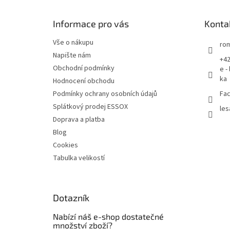
a
t
Informace pro vás
Konta
í
Vše o nákupu
rom
Napište nám
+42
Obchodní podmínky
e -
ka
Hodnocení obchodu
Podmínky ochrany osobních údajů
Fac
Splátkový prodej ESSOX
les
Doprava a platba
Blog
Cookies
Tabulka velikostí
Dotazník
Nabízí náš e-shop dostatečné
množství zboží?