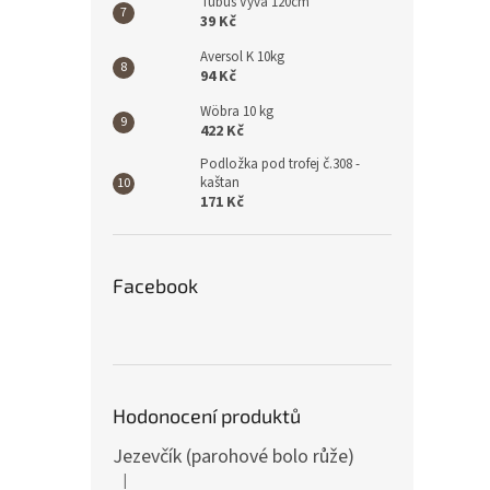
Tubus Vyva 120cm
39 Kč
Aversol K 10kg
94 Kč
Wöbra 10 kg
422 Kč
Podložka pod trofej č.308 -
kaštan
171 Kč
Facebook
Hodonocení produktů
Jezevčík (parohové bolo růže)
|
Hodnocení produktu je 5 z 5 hvězdiček.