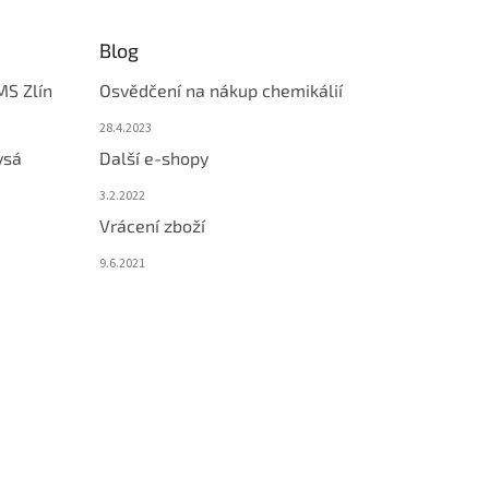
Blog
MS Zlín
Osvědčení na nákup chemikálií
28.4.2023
ysá
Další e-shopy
3.2.2022
Vrácení zboží
9.6.2021