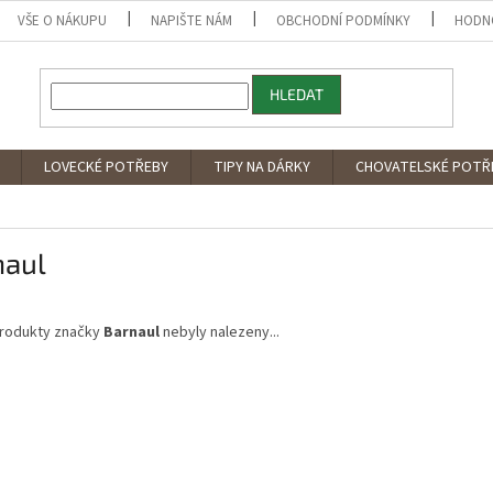
VŠE O NÁKUPU
NAPIŠTE NÁM
OBCHODNÍ PODMÍNKY
HODN
HLEDAT
LOVECKÉ POTŘEBY
TIPY NA DÁRKY
CHOVATELSKÉ POTŘ
naul
rodukty značky
Barnaul
nebyly nalezeny...