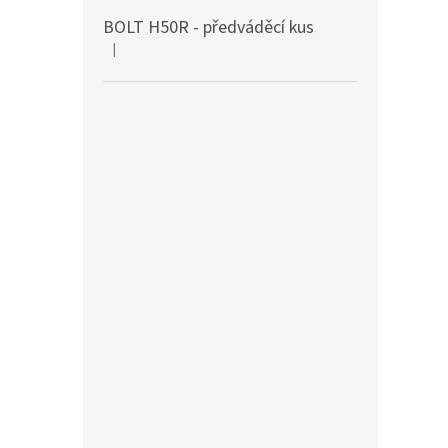
BOLT H50R - předváděcí kus
|
Hodnocení produktu je 5 z 5 hvězdiček.