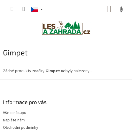
Přejít
NÁKUP
na
obsah
KOŠÍK
Gimpet
Žádné produkty značky
Gimpet
nebyly nalezeny...
Z
á
p
a
Informace pro vás
t
Vše o nákupu
í
Napište nám
Obchodní podmínky