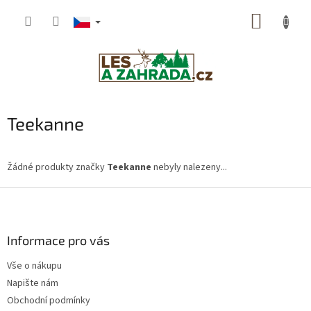
Přejít
NÁKUP
na
obsah
KOŠÍK
Teekanne
Žádné produkty značky
Teekanne
nebyly nalezeny...
Z
á
p
a
Informace pro vás
t
Vše o nákupu
í
Napište nám
Obchodní podmínky