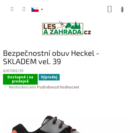
Přejít
NÁKUP
na
obsah
KOŠÍK
Bezpečnostní obuv Heckel -
SKLADEM vel. 39
6267003/39
Dostupné i na
Výprodej
prodejně
Průměrné
Neohodnoceno
Podrobnosti hodnocení
hodnocení
produktu
je
0,0
z
5
hvězdiček.