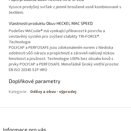
Vysoce prodyšný svršek z jemné broušené usně kombinované s
textilem.
Vlastnosti produktu Obuv HECKEL MAC SPEED
Podešev MACsole® má vynikající přilnavost k povrchu a
vestavěný systém pro zvýšení stability TRI-FORCE®.
Technologie
POLYCAP a PERFOSAFE jsou zdokonalením norem z hlediska
odolnosti vůči nárazu a propíchnutí a zároveň nabízejí nízkou
hmotnost a pružnost. Technologie 100% bez obsahu kovů s
prvky POLYCAP a PERFOSAFE. Mimořádně široký vnitřní prostor.
EN ISO 20345 S1P HRO
Doplňkové parametry
Kategorie
:
Oděvy a obuv - výprodej
Z
á
p
a
Informace pro vás