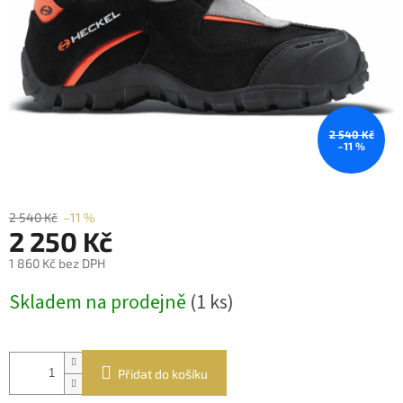
2 540 Kč
–11 %
2 540 Kč
–11 %
2 250 Kč
1 860 Kč bez DPH
Měrná
Skladem na prodejně
(1 ks)
cena:
Přidat do košíku