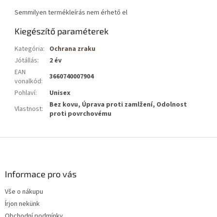
Semmilyen termékleírás nem érhető el
Kiegészítő paraméterek
Kategória
:
Ochrana zraku
Jótállás
:
2 év
EAN
3660740007904
vonalkód
:
Pohlaví
:
Unisex
Bez kovu, Úprava proti zamlžení, Odolnost
Vlastnost
:
proti povrchovému
L
á
b
l
Informace pro vás
é
Vše o nákupu
c
Írjon nekünk
Obchodní podmínky