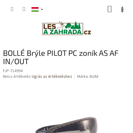
Ugrás
KOSÁR
a
fő
tartalomhoz
BOLLÉ Brýle PILOT PC zoník AS AF
IN/OUT
FJP-714994
A
Nincs értékelés
Ugrás az értékeléshez
Márka:
Bollé
termék
átlagos
értékelése
5-
ből
0,0
csillag.