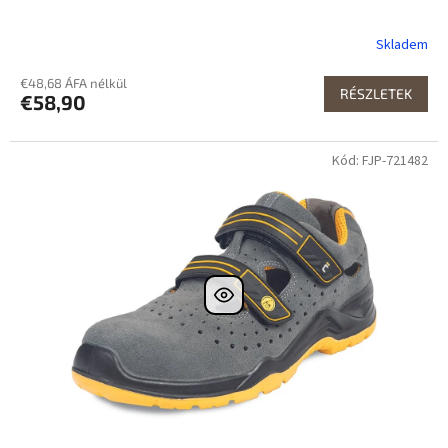
Skladem
€48,68 ÁFA nélkül
RÉSZLETEK
€58,90
Kód: FJP-721482