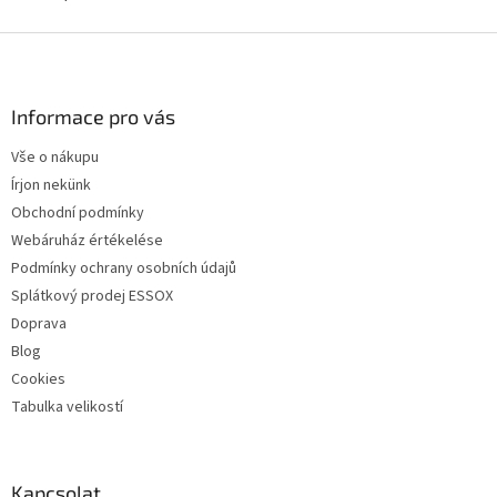
L
á
b
l
Informace pro vás
é
Vše o nákupu
c
Írjon nekünk
Obchodní podmínky
Webáruház értékelése
Podmínky ochrany osobních údajů
Splátkový prodej ESSOX
Doprava
Blog
Cookies
Tabulka velikostí
Kapcsolat