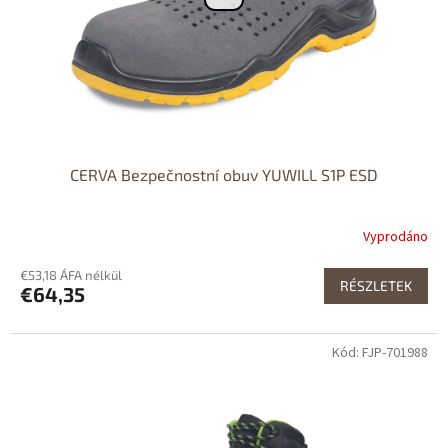
CERVA Bezpečnostní obuv YUWILL S1P ESD
Vyprodáno
€53,18 ÁFA nélkül
RÉSZLETEK
€64,35
Kód: FJP-701988