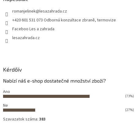
romanjelinek
@
lesazahrada.cz
+420 601 531 073 Odborná konzultace zbraně, termovize
Faceboo Les a zahrada
lesazahrada.cz
Kérdőív
Nabízí náš e-shop dostatečné množství zboží?
Ano
(73%)
Ne
(27%)
Szavazatok száma:
383