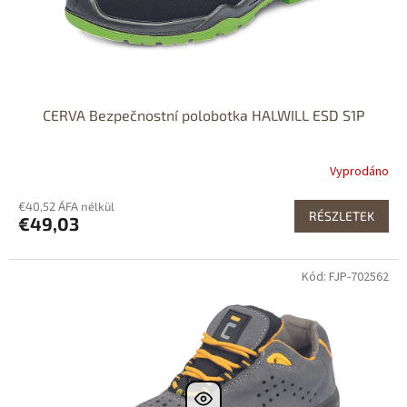
CERVA Bezpečnostní polobotka HALWILL ESD S1P
Vyprodáno
€40,52 ÁFA nélkül
RÉSZLETEK
€49,03
Kód: FJP-702562