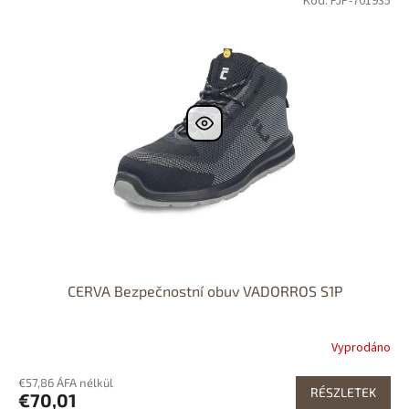
Kód: FJP-701935
CERVA Bezpečnostní obuv VADORROS S1P
Vyprodáno
€57,86 ÁFA nélkül
RÉSZLETEK
€70,01