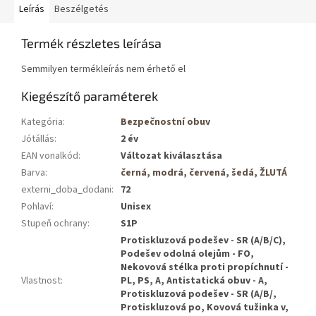
Leírás
Beszélgetés
Termék részletes leírása
Semmilyen termékleírás nem érhető el
Kiegészítő paraméterek
Kategória
:
Bezpečnostní obuv
Jótállás
:
2 év
EAN vonalkód
:
Változat kiválasztása
Barva
:
černá
,
modrá
,
červená
,
šedá
,
ŽLUTÁ
externi_doba_dodani
:
72
Pohlaví
:
Unisex
Stupeň ochrany
:
S1P
Protiskluzová podešev - SR (A/B/C),
Podešev odolná olejům - FO,
Nekovová stélka proti propíchnutí -
Vlastnost
:
PL, PS, A, Antistatická obuv - A,
Protiskluzová podešev - SR (A/B/,
Protiskluzová po, Kovová tužinka v,