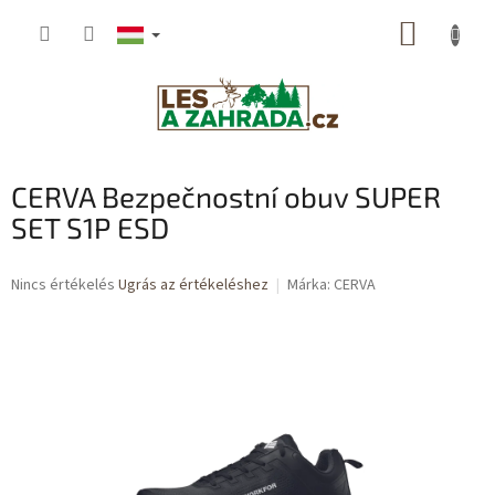
Ugrás
KOSÁR
a
fő
tartalomhoz
CERVA Bezpečnostní obuv SUPER
SET S1P ESD
A
Nincs értékelés
Ugrás az értékeléshez
Márka:
CERVA
termék
átlagos
értékelése
5-
ből
0,0
csillag.