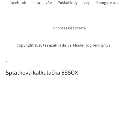
facebook
insta
vše
Puškohledy
vvlp
Comgate a.s.
Shoptet készítette
Copyright 2026
lesazahrada.cz
. Minden jog fenntartva.
×
Splátková kalkulačka ESSOX