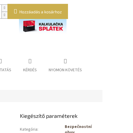
Hozzáadás a kosárhoz
TATÁS
KÉRDÉS
NYOMON KÖVETÉS
Kiegészítő paraméterek
Bezpečnostní
Kategória
:
obuv