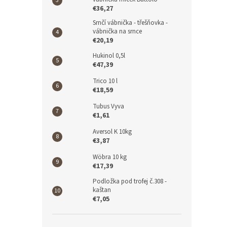
€36,27
Srnčí vábnička - třešňovka -
vábnička na srnce
€20,19
Hukinol 0,5l
€47,39
Trico 10 l
€18,59
Tubus Vyva
€1,61
Aversol K 10kg
€3,87
Wöbra 10 kg
€17,39
Podložka pod trofej č.308 -
kaštan
€7,05