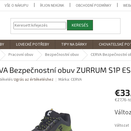
VŠE O NÁKUPU
ÍRJON NEKÜNK
OBCHODNÍ PODMÍNKY
WEB
KERESÉS
BY
LOVECKÉ POTŘEBY
TIPY NA DÁRKY
CHOVATELSKÉ PO
Pracovní obuv
Bezpečnostní obuv
CERVA Bezpečnostní o
VA Bezpečnostní obuv ZURRUM S1P E
rtékelés
Ugrás az értékeléshez
Márka:
CERVA
€33
ése
€27,76
-t
Egységár
Változ
Változat