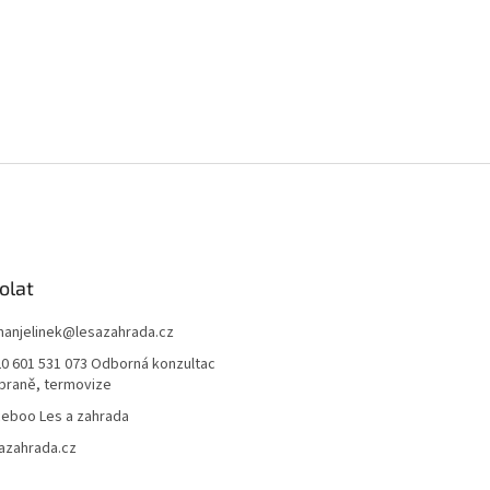
olat
anjelinek
@
lesazahrada.cz
0 601 531 073 Odborná konzultac
braně, termovize
eboo Les a zahrada
azahrada.cz