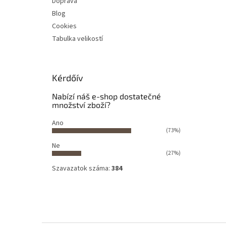
Doprava
Blog
Cookies
Tabulka velikostí
Kérdőív
Nabízí náš e-shop dostatečné
množství zboží?
Ano
(73%)
Ne
(27%)
Szavazatok száma:
384