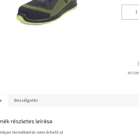
NYOM
s
Beszélgetés
mék részletes leírása
ilyen termékleírás nem érhető el