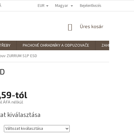
EUR
Magyar
ÁRUHÁZ ÉRTÉKELÉSE
PODMÍNKY OCHRANY OSOBNÍCH ÚDAJŮ
Bejelentkezés
SPLÁ
KOSÁR
Üres kosár
TŘEBY
PACHOVÉ OHRADNÍKY A ODPUZOVAČE
ZAHRADNÍ POTŘE
buv ZURRUM S1P ESD
SD
,59
-tól
ól ÁFA nélkül
:
at kiválasztása