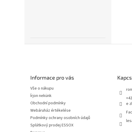
L
á
b
l
é
Informace pro vás
Kapcs
c
Vše o nákupu
rom
Írjon nekünk
+42
Obchodní podmínky
e z
Webáruház értékelése
Fac
Podmínky ochrany osobních údajů
les
Splátkový prodej ESSOX