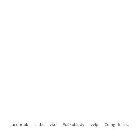
facebook
insta
vše
Puškohledy
vvlp
Comgate a.s.