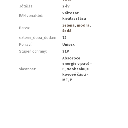
Jótállás
:
2 év
Változat
EAN vonalkód
:
kiválasztása
zelená
,
modrá
,
Barva
:
šedá
externi_doba_dodani
:
72
Pohlaví
:
Unisex
Stupeň ochrany
:
S1P
Absorpce
energie v patě -
Vlastnost
:
E, Neobsahuje
kovové části -
MF, P