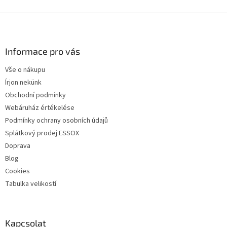
L
á
b
l
Informace pro vás
é
Vše o nákupu
c
Írjon nekünk
Obchodní podmínky
Webáruház értékelése
Podmínky ochrany osobních údajů
Splátkový prodej ESSOX
Doprava
Blog
Cookies
Tabulka velikostí
Kapcsolat