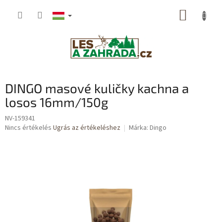
Ugrás
KOSÁR
a
fő
tartalomhoz
DINGO masové kuličky kachna a
losos 16mm/150g
NV-159341
A
Nincs értékelés
Ugrás az értékeléshez
Márka:
Dingo
termék
átlagos
értékelése
5-
ből
0,0
csillag.