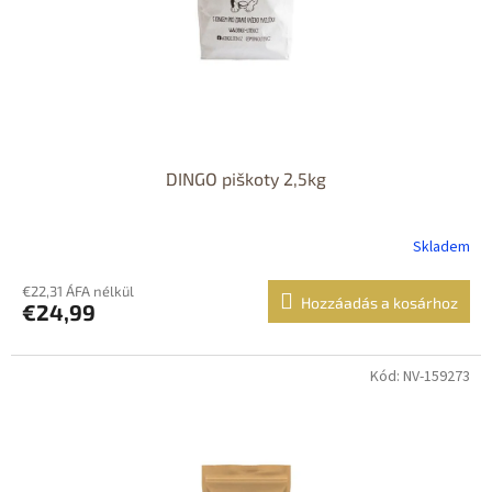
DINGO piškoty 2,5kg
Skladem
€22,31 ÁFA nélkül
Hozzáadás a kosárhoz
€24,99
Kód: NV-159273