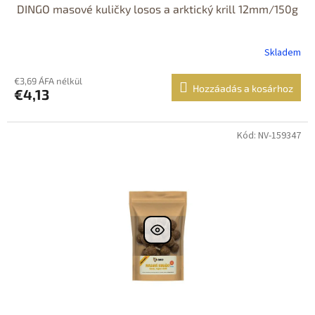
DINGO masové kuličky losos a arktický krill 12mm/150g
Skladem
€3,69 ÁFA nélkül
Hozzáadás a kosárhoz
€4,13
Kód: NV-159347