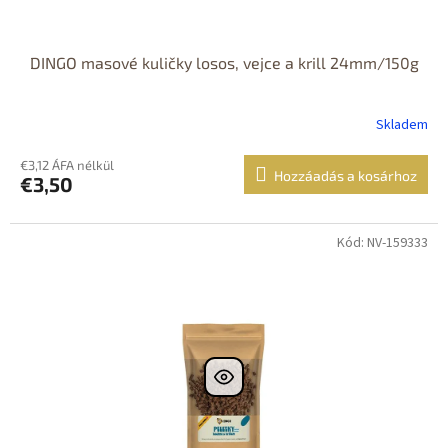
DINGO masové kuličky losos, vejce a krill 24mm/150g
Skladem
€3,12 ÁFA nélkül
Hozzáadás a kosárhoz
€3,50
Kód: NV-159333