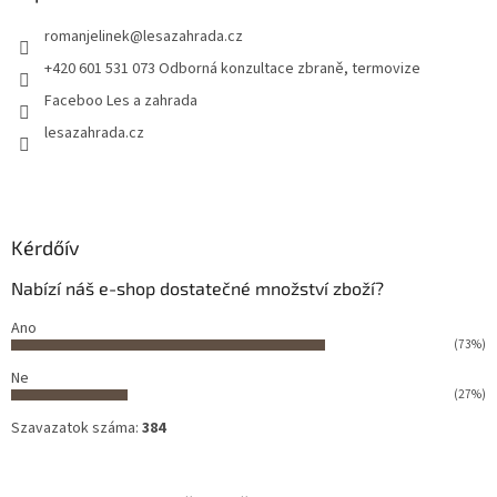
romanjelinek
@
lesazahrada.cz
+420 601 531 073 Odborná konzultace zbraně, termovize
Faceboo Les a zahrada
lesazahrada.cz
Kérdőív
Nabízí náš e-shop dostatečné množství zboží?
Ano
(73%)
Ne
(27%)
Szavazatok száma:
384