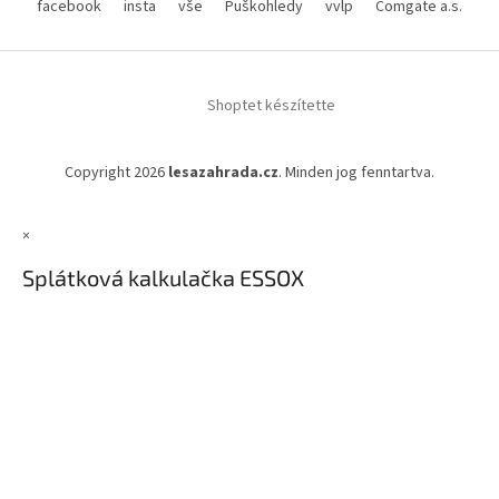
facebook
insta
vše
Puškohledy
vvlp
Comgate a.s.
Shoptet készítette
Copyright 2026
lesazahrada.cz
. Minden jog fenntartva.
×
Splátková kalkulačka ESSOX