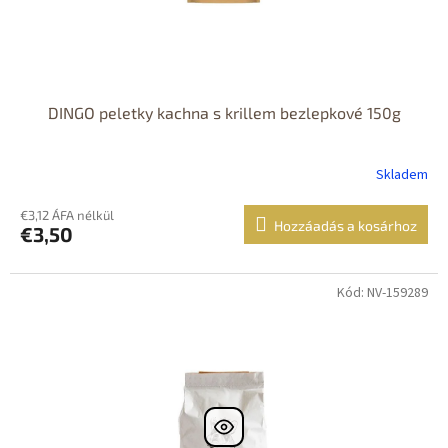
DINGO peletky kachna s krillem bezlepkové 150g
Skladem
€3,12 ÁFA nélkül
Hozzáadás a kosárhoz
€3,50
Kód: NV-159289