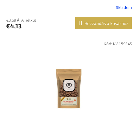
Skladem
€3,69 ÁFA nélkül
Hozzáadás a kosárhoz
€4,13
Kód: NV-159345