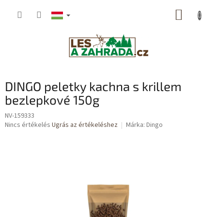
Ugrás
KOSÁR
a
fő
tartalomhoz
DINGO peletky kachna s krillem
bezlepkové 150g
NV-159333
A
Nincs értékelés
Ugrás az értékeléshez
Márka:
Dingo
termék
átlagos
értékelése
5-
ből
0,0
csillag.