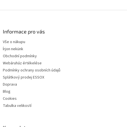
L
á
b
l
Informace pro vás
é
Vše o nákupu
c
Írjon nekünk
Obchodní podmínky
Webáruház értékelése
Podmínky ochrany osobních údajů
Splátkový prodej ESSOX
Doprava
Blog
Cookies
Tabulka velikostí