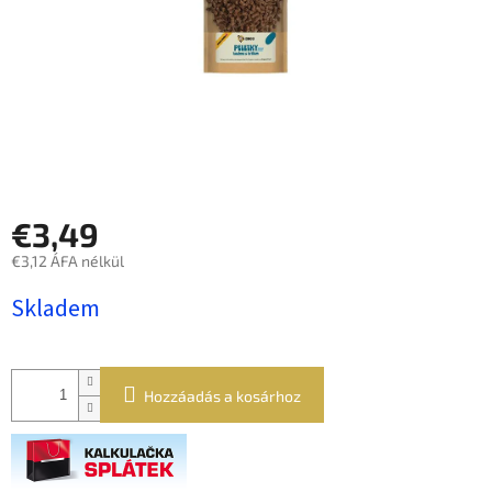
€3,49
€3,12 ÁFA nélkül
Egységár:
Skladem
Hozzáadás a kosárhoz