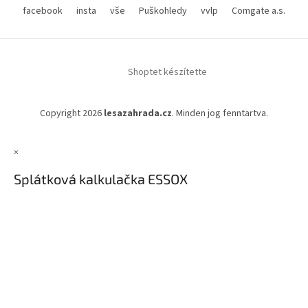
facebook
insta
vše
Puškohledy
vvlp
Comgate a.s.
Shoptet készítette
Copyright 2026
lesazahrada.cz
. Minden jog fenntartva.
×
Splátková kalkulačka ESSOX