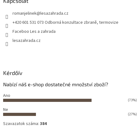
Kapcsolat
romanjelinek
@
lesazahrada.cz
+420 601 531 073 Odborná konzultace zbraně, termovize
Faceboo Les a zahrada
lesazahrada.cz
Kérdőív
Nabízí náš e-shop dostatečné množství zboží?
Ano
(73%)
Ne
(27%)
Szavazatok száma:
384