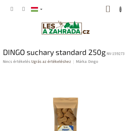
Ugrás
KOSÁR
a
fő
tartalomhoz
DINGO suchary standard 250g
NV-159273
A
Nincs értékelés
Ugrás az értékeléshez
Márka:
Dingo
termék
átlagos
értékelése
5-
ből
0,0
csillag.