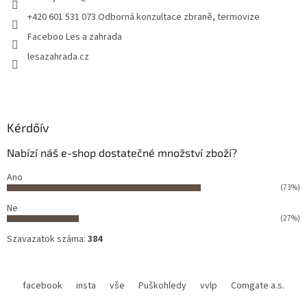
+420 601 531 073 Odborná konzultace zbraně, termovize
Faceboo Les a zahrada
lesazahrada.cz
Kérdőív
Nabízí náš e-shop dostatečné množství zboží?
Ano
(73%)
Ne
(27%)
Szavazatok száma:
384
facebook
insta
vše
Puškohledy
vvlp
Comgate a.s.