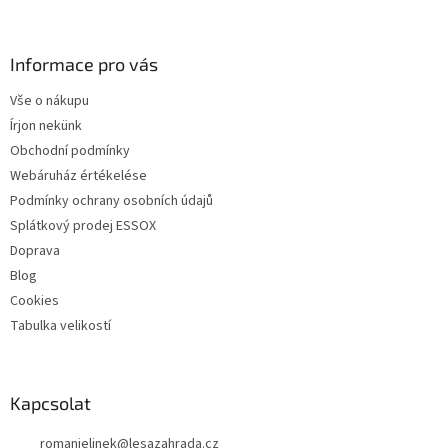
á
b
l
Informace pro vás
é
Vše o nákupu
c
Írjon nekünk
Obchodní podmínky
Webáruház értékelése
Podmínky ochrany osobních údajů
Splátkový prodej ESSOX
Doprava
Blog
Cookies
Tabulka velikostí
Kapcsolat
romanjelinek
@
lesazahrada.cz