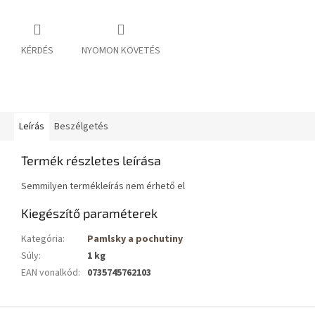
KÉRDÉS
NYOMON KÖVETÉS
Leírás
Beszélgetés
Termék részletes leírása
Semmilyen termékleírás nem érhető el
Kiegészítő paraméterek
Kategória
:
Pamlsky a pochutiny
Súly
:
1 kg
EAN vonalkód
:
0735745762103
L