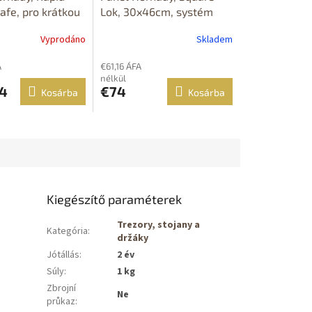
afe, pro krátkou
Lok, 30x46cm, systém
 auta
pro uchycení
Vyprodáno
Skladem
A
€61,16 ÁFA
nélkül
4
€74
Kosárba
Kosárba
Kiegészítő paraméterek
Trezory, stojany a
Kategória
:
držáky
Jótállás
:
2 év
Súly
:
1 kg
Zbrojní
Ne
průkaz
: