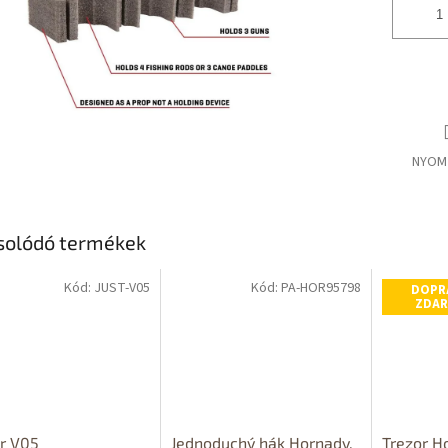
NYOM
solódó termékek
Kód:
JUST-V05
Kód:
PA-HOR95798
DOPR
ZDA
r V05
Jednoduchý hák Hornady,
Trezor H