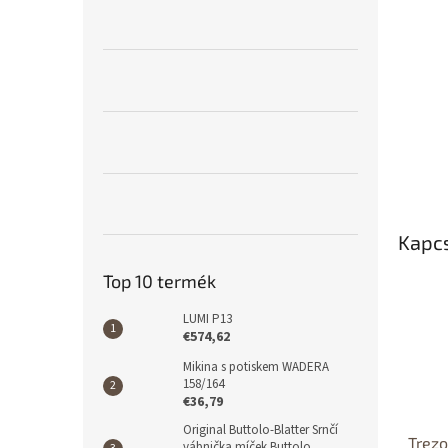
l
Kapc
Top 10 termék
LUMI P13
€574,62
Mikina s potiskem WADERA
158/164
€36,79
Original Buttolo-Blatter Srnčí
Trezo
vábnička míček Buttolo