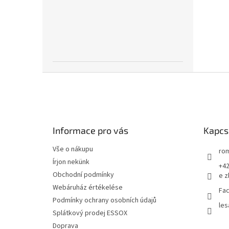
L
á
b
l
é
Informace pro vás
Kapcs
c
Vše o nákupu
rom
Írjon nekünk
+42
Obchodní podmínky
e z
Webáruház értékelése
Fac
Podmínky ochrany osobních údajů
les
Splátkový prodej ESSOX
Doprava