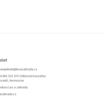
olat
anjelinek
@
lesazahrada.cz
0 601 531 073 Odborná konzultac
braně, termovize
eboo Les a zahrada
azahrada.cz