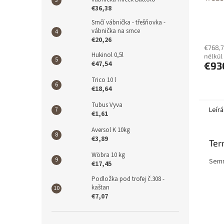
€36,38
Srnčí vábnička - třešňovka -
vábnička na srnce
€20,26
€768,7
Hukinol 0,5l
nélkül
€47,54
€93
Trico 10 l
€18,64
Tubus Vyva
Leírá
€1,61
Aversol K 10kg
€3,89
Ter
Wöbra 10 kg
Semm
€17,45
Podložka pod trofej č.308 -
kaštan
€7,07