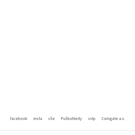
facebook
insta
vše
Puškohledy
vvlp
Comgate a.s.