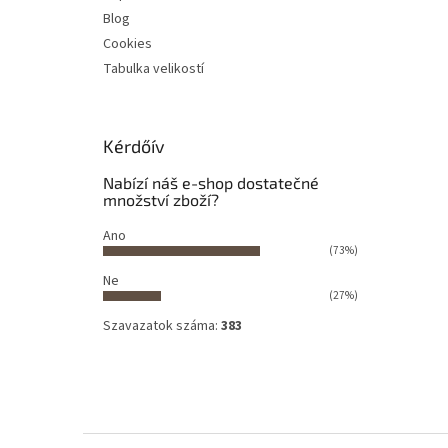
Blog
Cookies
Tabulka velikostí
Kérdőív
Nabízí náš e-shop dostatečné
množství zboží?
Ano
(73%)
Ne
(27%)
Szavazatok száma:
383