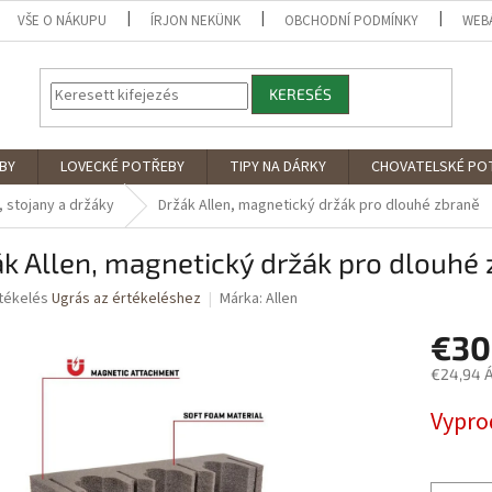
VŠE O NÁKUPU
ÍRJON NEKÜNK
OBCHODNÍ PODMÍNKY
WEB
KERESÉS
BY
LOVECKÉ POTŘEBY
TIPY NA DÁRKY
CHOVATELSKÉ PO
 stojany a držáky
Držák Allen, magnetický držák pro dlouhé zbraně
k Allen, magnetický držák pro dlouhé
rtékelés
Ugrás az értékeléshez
Márka:
Allen
€30
ése
€24,94 Á
Egységár
Vypro