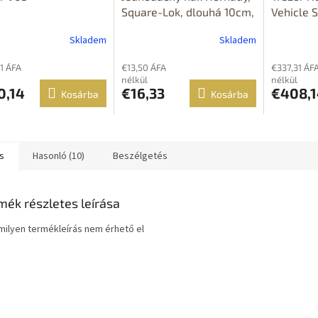
Square-Lok, dlouhá 10cm,
Vehicle S
2ks v balení
zbraň do
Skladem
Skladem
1 ÁFA
€13,50 ÁFA
€337,31 ÁF
nélkül
nélkül
0,14
€16,33
€408,1
Kosárba
Kosárba
s
Hasonló (10)
Beszélgetés
mék részletes leírása
ilyen termékleírás nem érhető el