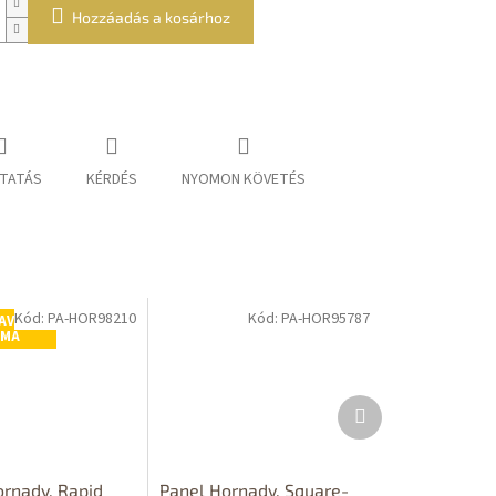
Hozzáadás a kosárhoz
TATÁS
KÉRDÉS
NYOMON KÖVETÉS
Kód:
PA-HOR98210
Kód:
PA-HOR95787
AVA
RMA
Következő
termék
ornady, Rapid
Panel Hornady, Square-