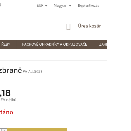
EUR
Magyar
ÁRUHÁZ ÉRTÉKELÉSE
PODMÍNKY OCHRANY OSOBNÍCH ÚDAJŮ
Bejelentkezés
SPLÁ
KOSÁR
Üres kosár
TŘEBY
PACHOVÉ OHRADNÍKY A ODPUZOVAČE
ZAHRADNÍ POTŘE
 zbraně
PA-ALL5658
,18
FA nélkül
:
dáno