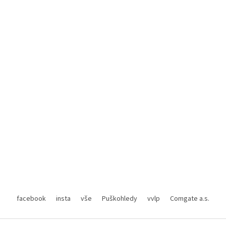
facebook
insta
vše
Puškohledy
vvlp
Comgate a.s.