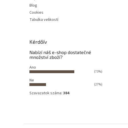
Blog
Cookies
Tabulka velikostí
Kérdőív
Nabízí náš e-shop dostatečné
množství zboží?
Ano
(73%)
Ne
(27%)
Szavazatok száma:
384