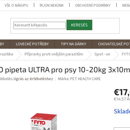
VŠE O NÁKUPU
ÍRJON NEKÜNK
OBCHODNÍ PODMÍNKY
WEB
KERESÉS
BY
LOVECKÉ POTŘEBY
TIPY NA DÁRKY
CHOVATELSKÉ PO
razitika
Přípravky proti vnějším parazitům
Spot - on
FYTO
O pipeta ULTRA pro psy 10-20kg 3x10m
rtékelés
Ugrás az értékeléshez
Márka:
PET HEALTH CARE
€17
ése
€14,57 Á
Egységár
Skla