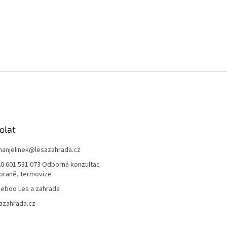
olat
anjelinek
@
lesazahrada.cz
0 601 531 073 Odborná konzultac
braně, termovize
eboo Les a zahrada
azahrada.cz