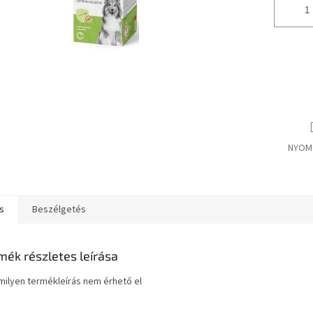
NYOM
s
Beszélgetés
mék részletes leírása
ilyen termékleírás nem érhető el