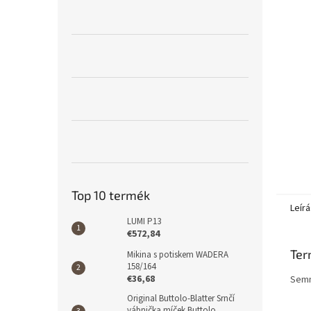
l
Top 10 termék
Leírá
LUMI P13
€572,84
Ter
Mikina s potiskem WADERA
158/164
€36,68
Semm
Original Buttolo-Blatter Srnčí
vábnička míček Buttolo