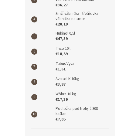
€36,27
Srnčí vábnička - třešňovka -
vábnička na srnce
€20,19
Hukinol 0,5l
€47,39
Trico 10 l
€18,59
Tubus Vyva
€1,61
Aversol K 10kg
€3,87
Wöbra 10 kg
€17,39
Podložka pod trofej č.308 -
kaštan
€7,05