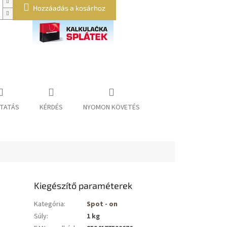
Hozzáadás a kosárhoz
TATÁS
KÉRDÉS
NYOMON KÖVETÉS
Kiegészítő paraméterek
Kategória
:
Spot - on
Súly
:
1 kg