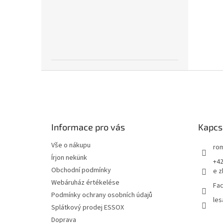
L
á
b
l
é
Informace pro vás
Kapcs
c
Vše o nákupu
rom
Írjon nekünk
+42
Obchodní podmínky
e z
Webáruház értékelése
Fac
Podmínky ochrany osobních údajů
les
Splátkový prodej ESSOX
Doprava