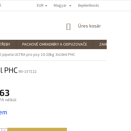
EUR
Magyar
ÁRUHÁZ ÉRTÉKELÉSE
PODMÍNKY OCHRANY OSOBNÍCH ÚDAJŮ
Bejelentkezés
SPLÁ
KOSÁR
Üres kosár
TŘEBY
PACHOVÉ OHRADNÍKY A ODPUZOVAČE
ZAHRADNÍ POTŘE
 pipeta ULTRA pro psy 10-20kg 3x10ml PHC
l PHC
NV-157122
,63
FA nélkül
:
dem