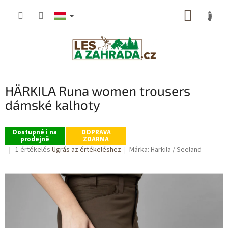
Ugrás
KOSÁR
a
fő
tartalomhoz
HÄRKILA Runa women trousers
dámské kalhoty
Dostupné i na
DOPRAVA
prodejně
ZDARMA
A
1 értékelés
Ugrás az értékeléshez
Márka:
Härkila / Seeland
termék
átlagos
értékelése
5-
ből
5,0
csillag.