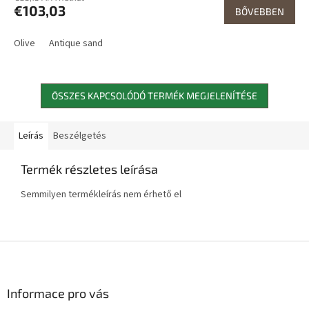
€103,03
BŐVEBBEN
Olive
Antique sand
ÖSSZES KAPCSOLÓDÓ TERMÉK MEGJELENÍTÉSE
Leírás
Beszélgetés
Termék részletes leírása
Semmilyen termékleírás nem érhető el
L
á
b
l
Informace pro vás
é