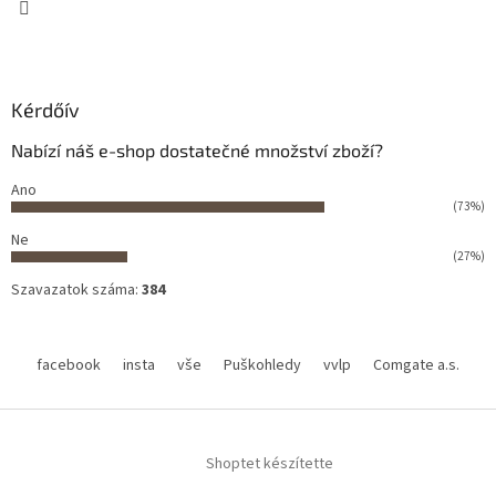
Kérdőív
Nabízí náš e-shop dostatečné množství zboží?
Ano
(73%)
Ne
(27%)
Szavazatok száma:
384
facebook
insta
vše
Puškohledy
vvlp
Comgate a.s.
Shoptet készítette