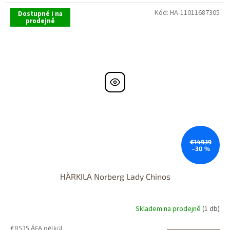
Kód:
HA-11011687305
Dostupné i na
prodejně
€149,19
–30 %
HÄRKILA Norberg Lady Chinos
Skladem na prodejně
(1 db)
€85,15 ÁFA nélkül