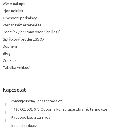
Vše o nákupu
c
Írjon nekünk
Obchodní podmínky
Webáruház értékelése
Podmínky ochrany osobních údajů
Splátkový prodej ESSOX
Doprava
Blog
Cookies
Tabulka velikostí
Kapcsolat
romanjelinek
@
lesazahrada.cz
+420 601 531 073 Odborná konzultace zbraně, termovize
Faceboo Les a zahrada
lesazahrada.cz