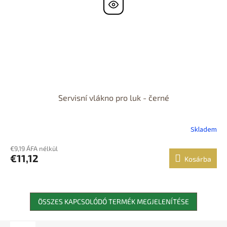
Servisní vlákno pro luk - černé
Skladem
€9,19 ÁFA nélkül
€11,12
Kosárba
ÖSSZES KAPCSOLÓDÓ TERMÉK MEGJELENÍTÉSE