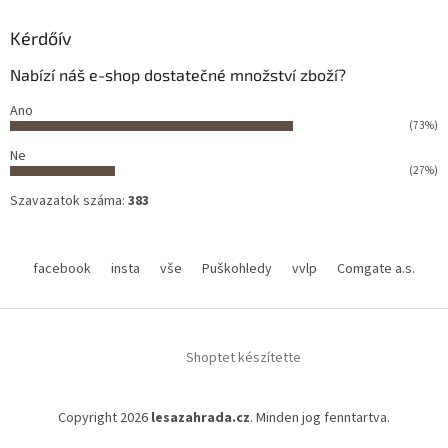
Kérdőív
Nabízí náš e-shop dostatečné množství zboží?
Ano
(73%)
Ne
(27%)
Szavazatok száma:
383
facebook
insta
vše
Puškohledy
vvlp
Comgate a.s.
Shoptet készítette
Copyright 2026
lesazahrada.cz
. Minden jog fenntartva.