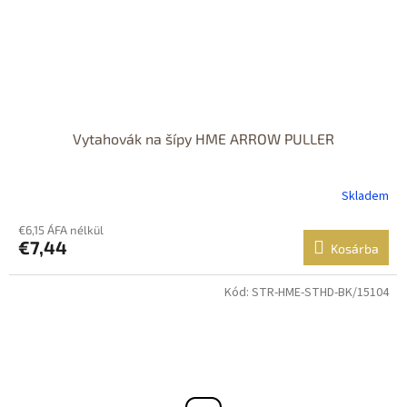
Vytahovák na šípy HME ARROW PULLER
Skladem
€6,15 ÁFA nélkül
€7,44
Kosárba
Kód:
STR-HME-STHD-BK/15104