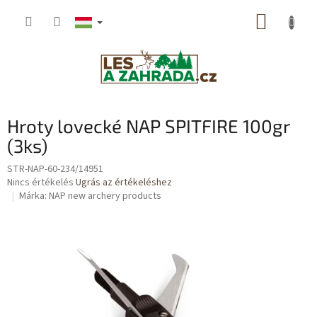
Ugrás
KOSÁR
a
fő
tartalomhoz
Hroty lovecké NAP SPITFIRE 100gr
(3ks)
STR-NAP-60-234/14951
A
Nincs értékelés
Ugrás az értékeléshez
termék
Márka:
NAP new archery products
átlagos
értékelése
5-
ből
0,0
csillag.