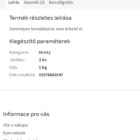
Leírás
Hasonló (2)
Beszélgetés
Termék részletes leírása
Semmilyen termékleírás nem érhető el
Kiegészítő paraméterek
Kategória
:
Hroty
Jótállás
:
2 év
Súly
:
1 kg
EAN vonalkód
:
33576602347
L
á
b
l
Informace pro vás
é
Vše o nákupu
c
Írjon nekünk