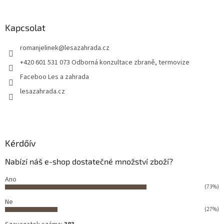
Kapcsolat
romanjelinek
@
lesazahrada.cz
+420 601 531 073 Odborná konzultace zbraně, termovize
Faceboo Les a zahrada
lesazahrada.cz
Kérdőív
Nabízí náš e-shop dostatečné množství zboží?
Ano
(73%)
Ne
(27%)