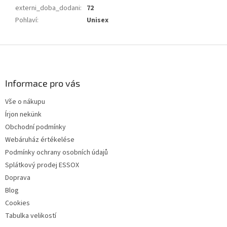
externi_doba_dodani
:
72
Pohlaví
:
Unisex
L
á
b
l
Informace pro vás
é
Vše o nákupu
c
Írjon nekünk
Obchodní podmínky
Webáruház értékelése
Podmínky ochrany osobních údajů
Splátkový prodej ESSOX
Doprava
Blog
Cookies
Tabulka velikostí