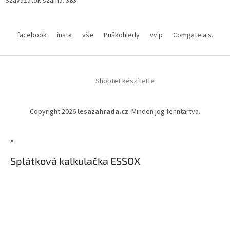
Szavazatok száma:
383
facebook
insta
vše
Puškohledy
vvlp
Comgate a.s.
Shoptet készítette
Copyright 2026
lesazahrada.cz
. Minden jog fenntartva.
×
Splátková kalkulačka ESSOX