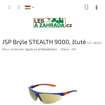
Ugrás
KOSÁR
a
fő
tartalomhoz
JSP Brýle STEALTH 9000, žluté
FJP-740257
A
Nincs értékelés
Ugrás az értékeléshez
Márka:
JSP
termék
átlagos
értékelése
5-
ből
0,0
csillag.