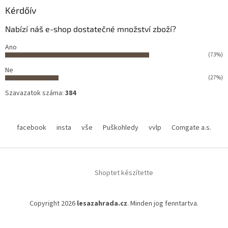
Kérdőív
Nabízí náš e-shop dostatečné množství zboží?
Ano
(73%)
Ne
(27%)
Szavazatok száma:
384
facebook
insta
vše
Puškohledy
vvlp
Comgate a.s.
Shoptet készítette
Copyright 2026
lesazahrada.cz
. Minden jog fenntartva.