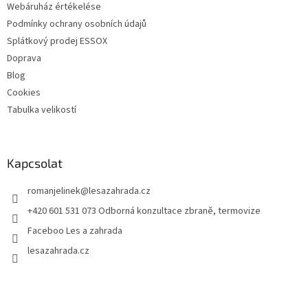
Webáruház értékelése
Podmínky ochrany osobních údajů
Splátkový prodej ESSOX
Doprava
Blog
Cookies
Tabulka velikostí
Kapcsolat
romanjelinek
@
lesazahrada.cz
+420 601 531 073 Odborná konzultace zbraně, termovize
Faceboo Les a zahrada
lesazahrada.cz