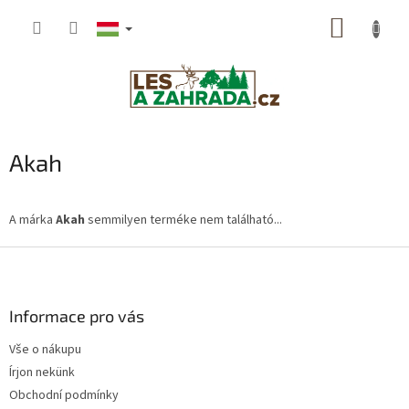
Ugrás
KOSÁR
a
fő
tartalomhoz
Akah
A márka
Akah
semmilyen terméke nem található...
L
á
b
l
Informace pro vás
é
Vše o nákupu
c
Írjon nekünk
Obchodní podmínky