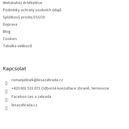
Webáruház értékelése
Podmínky ochrany osobních údajů
Splátkový prodej ESSOX
Doprava
Blog
Cookies
Tabulka velikostí
Kapcsolat
romanjelinek
@
lesazahrada.cz
+420 601 531 073 Odborná konzultace zbraně, termovize
Faceboo Les a zahrada
lesazahrada.cz