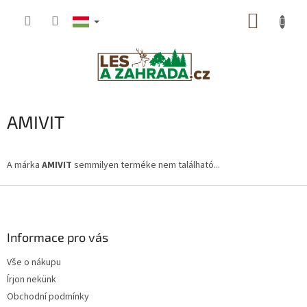
Ugrás
KOSÁR
a
fő
tartalomhoz
AMIVIT
A márka
AMIVIT
semmilyen terméke nem található...
L
á
b
l
Informace pro vás
é
Vše o nákupu
c
Írjon nekünk
Obchodní podmínky