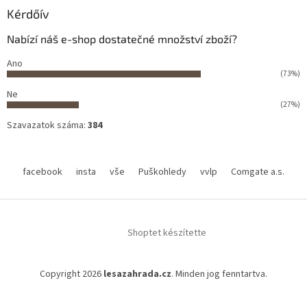
Kérdőív
Nabízí náš e-shop dostatečné množství zboží?
Ano
(73%)
Ne
(27%)
Szavazatok száma:
384
facebook
insta
vše
Puškohledy
vvlp
Comgate a.s.
Shoptet készítette
Copyright 2026
lesazahrada.cz
. Minden jog fenntartva.