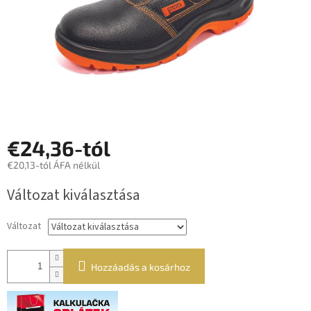
€24,36
-tól
€20,13
-tól ÁFA nélkül
Egységár:
Változat kiválasztása
Változat
Hozzáadás a kosárhoz