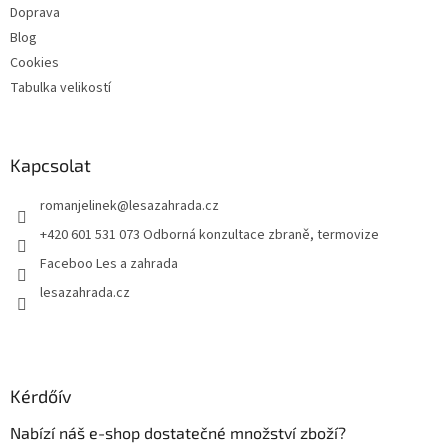
Doprava
Blog
Cookies
Tabulka velikostí
Kapcsolat
romanjelinek
@
lesazahrada.cz
+420 601 531 073 Odborná konzultace zbraně, termovize
Faceboo Les a zahrada
lesazahrada.cz
Kérdőív
Nabízí náš e-shop dostatečné množství zboží?