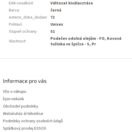
EAN vonalkód
:
Változat kiválasztása
Barva
:
černá
externi_doba_dodani
:
72
Pohlaví
:
Unisex
Stupeň ochrany
:
S1
Podešev odolná olejům - FO, Kovová
Vlastnost
:
tužinka ve špičce - S, Pr
L
á
b
l
Informace pro vás
é
Vše o nákupu
c
Írjon nekünk
Obchodní podmínky
Webáruház értékelése
Podmínky ochrany osobních údajů
Splátkový prodej ESSOX