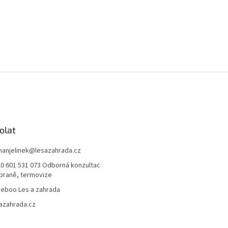
olat
anjelinek
@
lesazahrada.cz
0 601 531 073 Odborná konzultac
braně, termovize
eboo Les a zahrada
azahrada.cz