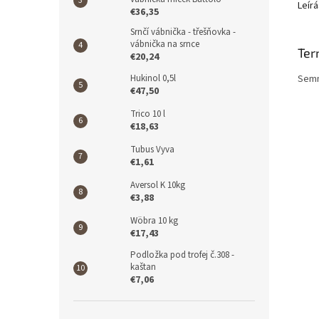
Leírá
€36,35
Srnčí vábnička - třešňovka -
vábnička na srnce
Ter
€20,24
Semm
Hukinol 0,5l
€47,50
Trico 10 l
€18,63
Tubus Vyva
€1,61
Aversol K 10kg
€3,88
Wöbra 10 kg
€17,43
Podložka pod trofej č.308 -
kaštan
€7,06