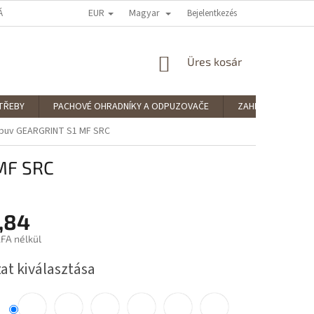
EUR
Magyar
ÁRUHÁZ ÉRTÉKELÉSE
PODMÍNKY OCHRANY OSOBNÍCH ÚDAJŮ
Bejelentkezés
SPLÁ
KOSÁR
Üres kosár
TŘEBY
PACHOVÉ OHRADNÍKY A ODPUZOVAČE
ZAHRADNÍ POTŘE
buv GEARGRINT S1 MF SRC
MF SRC
,84
FA nélkül
:
at kiválasztása