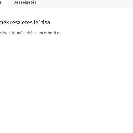
s
Beszélgetés
mék részletes leírása
ilyen termékleírás nem érhető el