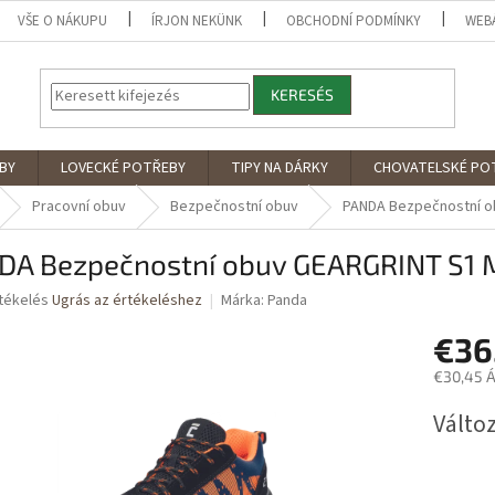
VŠE O NÁKUPU
ÍRJON NEKÜNK
OBCHODNÍ PODMÍNKY
WEB
KERESÉS
BY
LOVECKÉ POTŘEBY
TIPY NA DÁRKY
CHOVATELSKÉ PO
Pracovní obuv
Bezpečnostní obuv
PANDA Bezpečnostní o
DA Bezpečnostní obuv GEARGRINT S1 
rtékelés
Ugrás az értékeléshez
Márka:
Panda
€36
ése
€30,45 Á
Egységár
Változ