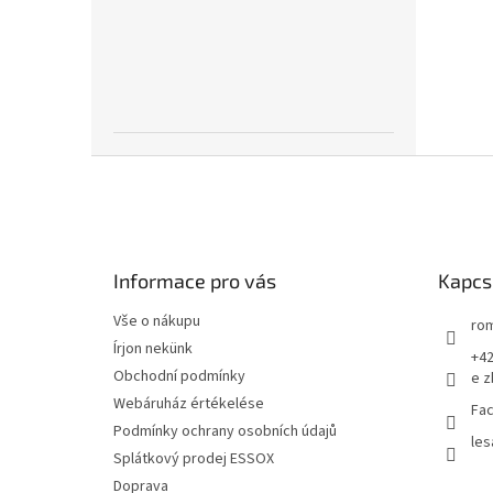
L
á
b
l
é
Informace pro vás
Kapcs
c
Vše o nákupu
rom
Írjon nekünk
+42
Obchodní podmínky
e z
Webáruház értékelése
Fac
Podmínky ochrany osobních údajů
les
Splátkový prodej ESSOX
Doprava