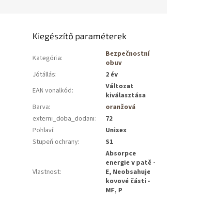
Kiegészítő paraméterek
Bezpečnostní
Kategória
:
obuv
Jótállás
:
2 év
Változat
EAN vonalkód
:
kiválasztása
Barva
:
oranžová
externi_doba_dodani
:
72
Pohlaví
:
Unisex
Stupeň ochrany
:
S1
Absorpce
energie v patě -
Vlastnost
:
E, Neobsahuje
kovové části -
MF, P