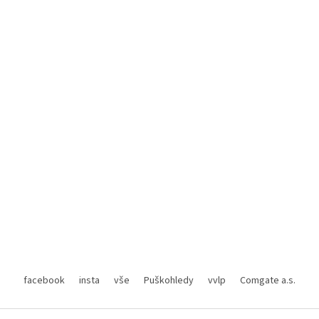
facebook
insta
vše
Puškohledy
vvlp
Comgate a.s.