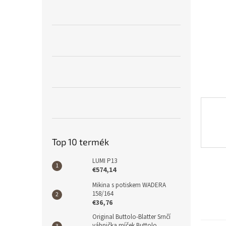
l
Top 10 termék
LUMI P13
€574,14
Mikina s potiskem WADERA
158/164
€36,76
Original Buttolo-Blatter Srnčí
vábnička míček Buttolo