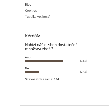
Blog
Cookies
Tabulka velikostí
Kérdőív
Nabízí náš e-shop dostatečné
množství zboží?
Ano
(73%)
Ne
(27%)
Szavazatok száma:
384