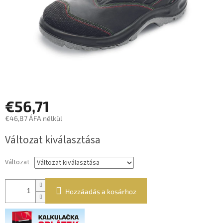
€56,71
€46,87 ÁFA nélkül
Egységár:
Változat kiválasztása
Változat
Hozzáadás a kosárhoz