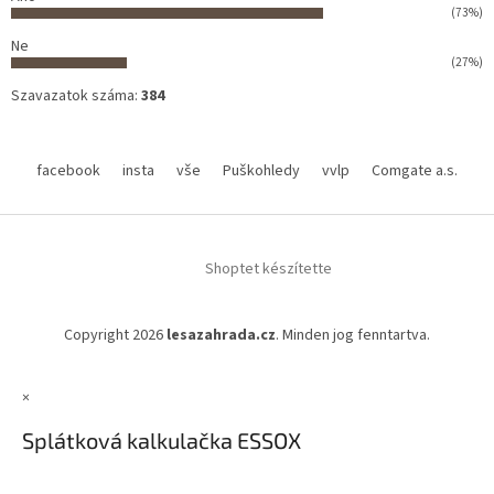
(73%)
Ne
(27%)
Szavazatok száma:
384
facebook
insta
vše
Puškohledy
vvlp
Comgate a.s.
Shoptet készítette
Copyright 2026
lesazahrada.cz
. Minden jog fenntartva.
×
Splátková kalkulačka ESSOX