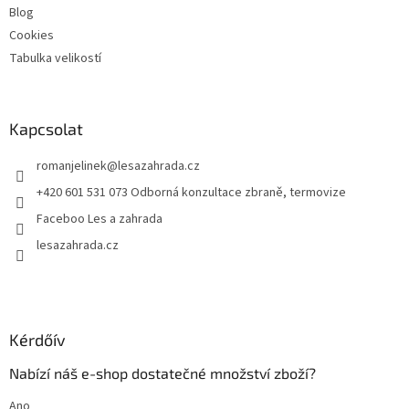
Blog
Cookies
Tabulka velikostí
Kapcsolat
romanjelinek
@
lesazahrada.cz
+420 601 531 073 Odborná konzultace zbraně, termovize
Faceboo Les a zahrada
lesazahrada.cz
Kérdőív
Nabízí náš e-shop dostatečné množství zboží?
Ano