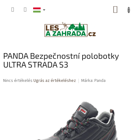
Ugrás
KOSÁR
a
fő
tartalomhoz
PANDA Bezpečnostní polobotky
ULTRA STRADA S3
A
Nincs értékelés
Ugrás az értékeléshez
Márka:
Panda
termék
átlagos
értékelése
5-
ből
0,0
csillag.