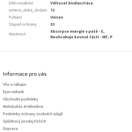
EAN vonalkód
:
Változat kiválasztása
externi_doba_dodani
:
72
Pohlaví
:
Unisex
Stupeň ochrany
:
S3
Absorpce energie v patě - E,
Vlastnost
:
Neobsahuje kovové části - MF, P
L
á
b
l
Informace pro vás
é
Vše o nákupu
c
Írjon nekünk
Obchodní podmínky
Webáruház értékelése
Podmínky ochrany osobních údajů
Splátkový prodej ESSOX
Doprava