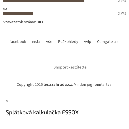
(73%)
Ne
(27%)
Szavazatok száma:
383
facebook
insta
vše
Puškohledy
vvlp
Comgate a.s.
Shoptet készítette
Copyright 2026
lesazahrada.cz
. Minden jog fenntartva.
×
Splátková kalkulačka ESSOX