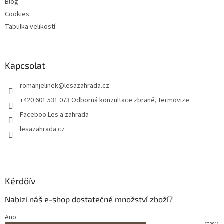
Blog
Cookies
Tabulka velikostí
Kapcsolat
romanjelinek
@
lesazahrada.cz
+420 601 531 073 Odborná konzultace zbraně, termovize
Faceboo Les a zahrada
lesazahrada.cz
Kérdőív
Nabízí náš e-shop dostatečné množství zboží?
Ano