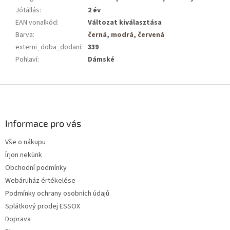
Jótállás
:
2 év
EAN vonalkód
:
Változat kiválasztása
Barva
:
černá
,
modrá
,
červená
externi_doba_dodani
:
339
Pohlaví
:
Dámské
L
á
b
l
Informace pro vás
é
Vše o nákupu
c
Írjon nekünk
Obchodní podmínky
Webáruház értékelése
Podmínky ochrany osobních údajů
Splátkový prodej ESSOX
Doprava