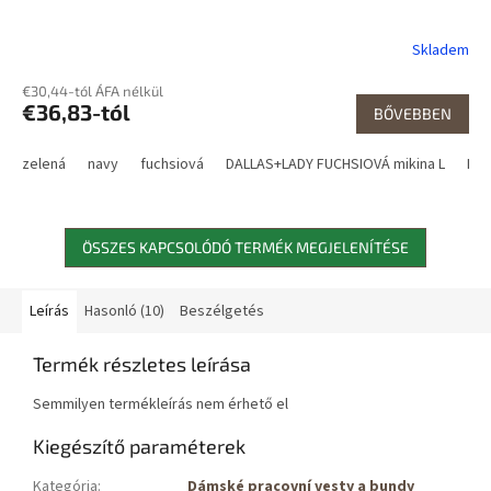
Skladem
€30,44-tól ÁFA nélkül
€36,83-tól
BŐVEBBEN
zelená
navy
fuchsiová
DALLAS+LADY FUCHSIOVÁ mikina L
DAL
ÖSSZES KAPCSOLÓDÓ TERMÉK MEGJELENÍTÉSE
Leírás
Hasonló (10)
Beszélgetés
Termék részletes leírása
Semmilyen termékleírás nem érhető el
Kiegészítő paraméterek
Kategória
:
Dámské pracovní vesty a bundy