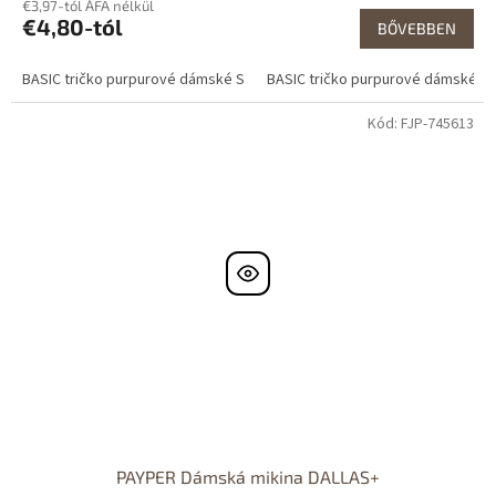
€3,97-tól ÁFA nélkül
€4,80-tól
BŐVEBBEN
BASIC tričko purpurové dámské S
BASIC tričko purpurové dámské M
Kód:
FJP-745613
PAYPER Dámská mikina DALLAS+