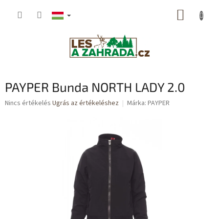
Ugrás
KOSÁR
a
fő
tartalomhoz
PAYPER Bunda NORTH LADY 2.0
A
Nincs értékelés
Ugrás az értékeléshez
Márka:
PAYPER
termék
átlagos
értékelése
5-
ből
0,0
csillag.