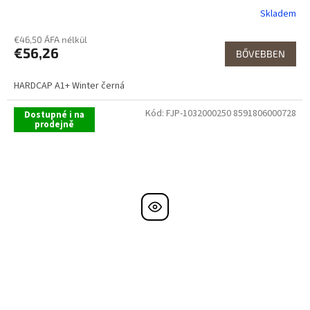
Skladem
€46,50 ÁFA nélkül
€56,26
BŐVEBBEN
HARDCAP A1+ Winter černá
Kód:
FJP-1032000250 8591806000728
Dostupné i na
prodejně