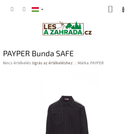
Ugrás
KOSÁR
a
fő
tartalomhoz
PAYPER Bunda SAFE
A
Nincs értékelés
Ugrás az értékeléshez
Márka:
PAYPER
termék
átlagos
értékelése
5-
ből
0,0
csillag.