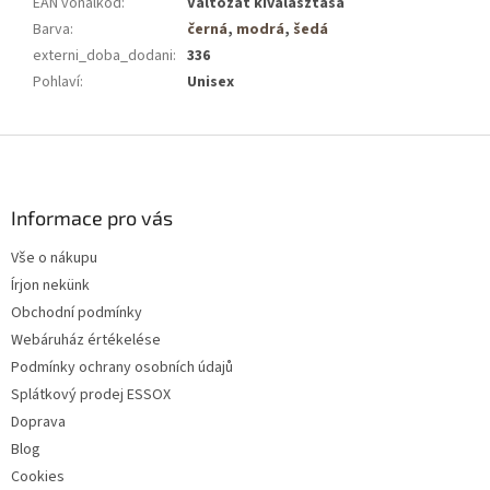
EAN vonalkód
:
Változat kiválasztása
Barva
:
černá
,
modrá
,
šedá
externi_doba_dodani
:
336
Pohlaví
:
Unisex
L
á
b
l
Informace pro vás
é
Vše o nákupu
c
Írjon nekünk
Obchodní podmínky
Webáruház értékelése
Podmínky ochrany osobních údajů
Splátkový prodej ESSOX
Doprava
Blog
Cookies