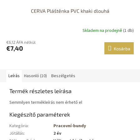
CERVA Pláštěnka PVC khaki dlouhá
Skladem na prodejně
(1 db)
€6,12 ÁFA nélkül
€7,40
Kosárba
Leírás
Hasonló (10)
Beszélgetés
Termék részletes leírása
Semmilyen termékleírás nem érhető el
Kiegészítő paraméterek
Kategória
:
Pracovní-bundy
Jótállás
:
2 év