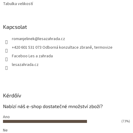
Tabulka velikostí
Kapcsolat
romanjelinek
@
lesazahrada.cz
+420 601 531 073 Odborná konzultace zbraně, termovize
Faceboo Les a zahrada
lesazahrada.cz
Kérdőív
Nabízí náš e-shop dostatečné množství zboží?
Ano
(73%)
Ne