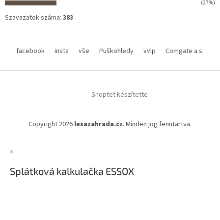
(27%)
Szavazatok száma:
383
facebook
insta
vše
Puškohledy
vvlp
Comgate a.s.
Shoptet készítette
Copyright 2026
lesazahrada.cz
. Minden jog fenntartva.
×
Splátková kalkulačka ESSOX