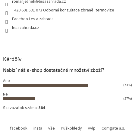
romanjelinek
@
lesazahrada.cz
+420 601 531 073 Odborná konzultace zbraně, termovize
Faceboo Les a zahrada
lesazahrada.cz
Kérdőív
Nabízí náš e-shop dostatečné množství zboží?
Ano
(73%)
Ne
(27%)
Szavazatok száma:
384
facebook
insta
vše
Puškohledy
vvlp
Comgate a.s.