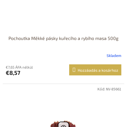
Pochoutka Měkké pásky kuřecího a rybího masa 500g
Skladem
€7,65 ÁFA nélkül
Hozzáadás a kosárhoz
€8,57
Kód: NV-85661