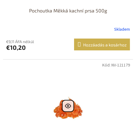
Pochoutka Měkká kachní prsa 500g
Skladem
€9,11 ÁFA nélkül
Hozzáadás a kosárhoz
€10,20
Kód: NV-121179