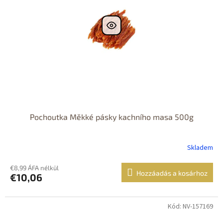
Pochoutka Měkké pásky kachního masa 500g
Skladem
€8,99 ÁFA nélkül
Hozzáadás a kosárhoz
€10,06
Kód: NV-157169