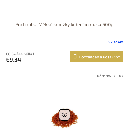
Pochoutka Měkké kroužky kuřecího masa 500g
Skladem
€8,34 ÁFA nélkül
Hozzáadás a kosárhoz
€9,34
Kód: NV-121182