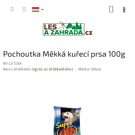
Ugrás
KOSÁR
a
fő
tartalomhoz
Pochoutka Měkká kuřecí prsa 100g
NV-157164
A
Nincs értékelés
Ugrás az értékeléshez
Márka:
Hilton
termék
átlagos
értékelése
5-
ből
0,0
csillag.