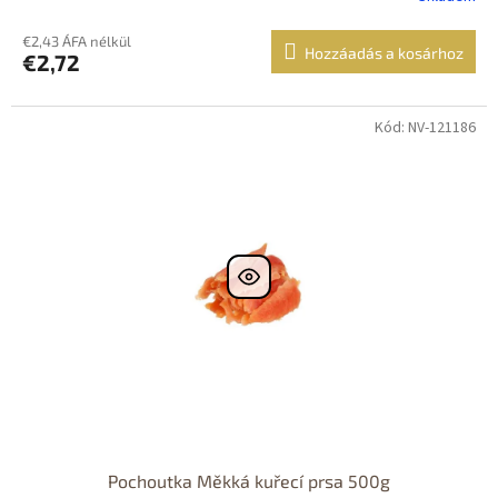
€2,43 ÁFA nélkül
Hozzáadás a kosárhoz
€2,72
Kód: NV-121186
Pochoutka Měkká kuřecí prsa 500g