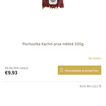
Pochoutka Kachní prsa měkká 500g
Na dotaz
€8,86 ÁFA nélkül
Hozzáadás a kosárhoz
€9,93
Kód: NV-121178