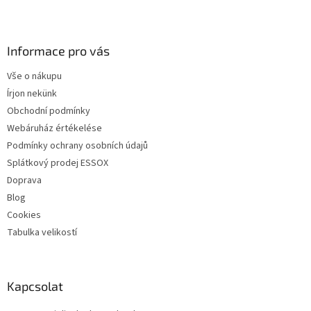
L
á
b
l
Informace pro vás
é
Vše o nákupu
c
Írjon nekünk
Obchodní podmínky
Webáruház értékelése
Podmínky ochrany osobních údajů
Splátkový prodej ESSOX
Doprava
Blog
Cookies
Tabulka velikostí
Kapcsolat