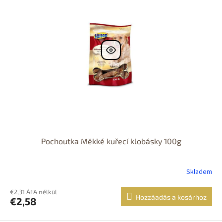
Pochoutka Měkké kuřecí klobásky 100g
Skladem
€2,31 ÁFA nélkül
Hozzáadás a kosárhoz
€2,58