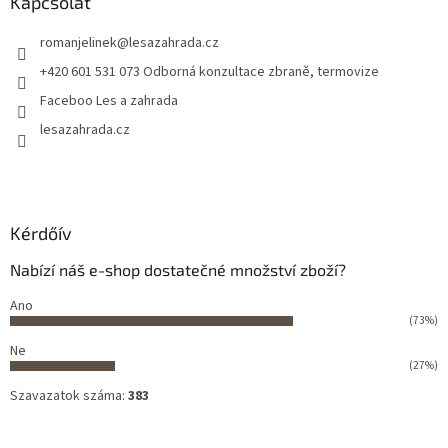
Kapcsolat
romanjelinek
@
lesazahrada.cz
+420 601 531 073 Odborná konzultace zbraně, termovize
Faceboo Les a zahrada
lesazahrada.cz
Kérdőív
Nabízí náš e-shop dostatečné množství zboží?
Ano
(73%)
Ne
(27%)
Szavazatok száma:
383