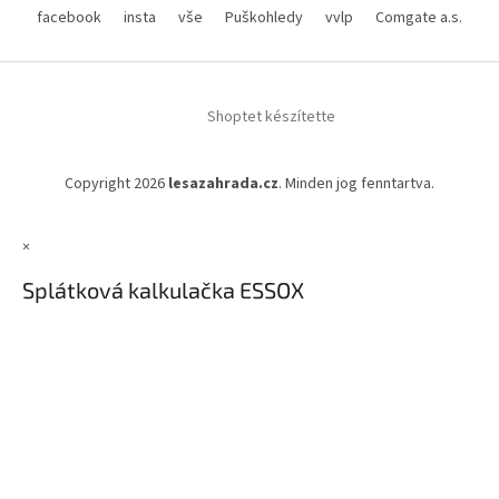
facebook
insta
vše
Puškohledy
vvlp
Comgate a.s.
Shoptet készítette
Copyright 2026
lesazahrada.cz
. Minden jog fenntartva.
×
Splátková kalkulačka ESSOX