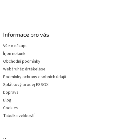
L
á
b
l
Informace pro vás
é
Vše o nákupu
c
Írjon nekünk
Obchodní podmínky
Webáruház értékelése
Podmínky ochrany osobních údajů
Splátkový prodej ESSOX
Doprava
Blog
Cookies
Tabulka velikostí