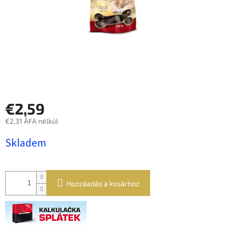
€2,59
€2,31 ÁFA nélkül
Egységár:
Skladem
Hozzáadás a kosárhoz