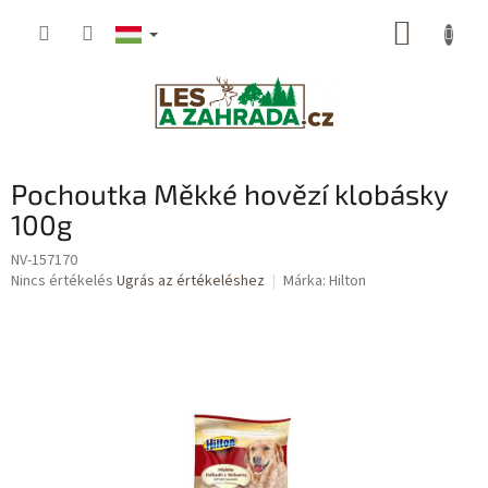
Ugrás
KOSÁR
a
fő
tartalomhoz
Pochoutka Měkké hovězí klobásky
100g
NV-157170
A
Nincs értékelés
Ugrás az értékeléshez
Márka:
Hilton
termék
átlagos
értékelése
5-
ből
0,0
csillag.