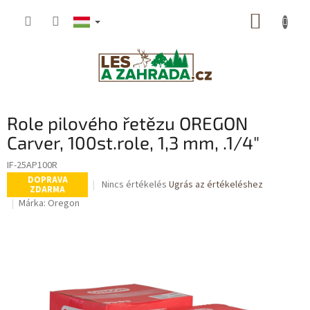
Ugrás
KOSÁR
a
fő
tartalomhoz
Role pilového řetězu OREGON
Carver, 100st.role, 1,3 mm, .1/4"
IF-25AP100R
DOPRAVA
A
Nincs értékelés
Ugrás az értékeléshez
ZDARMA
termék
Márka:
Oregon
átlagos
értékelése
5-
ből
0,0
csillag.