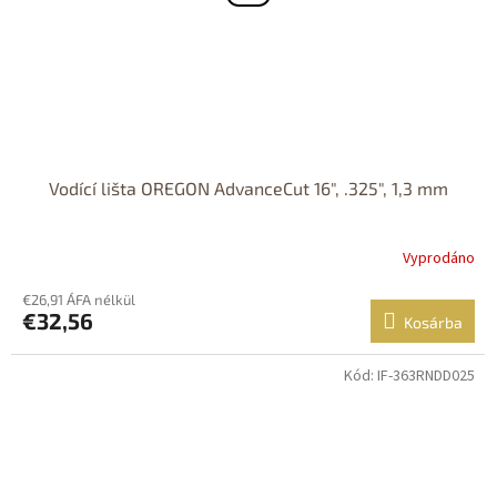
Vodící lišta OREGON AdvanceCut 16", .325", 1,3 mm
Vyprodáno
€26,91 ÁFA nélkül
€32,56
Kosárba
Kód:
IF-363RNDD025