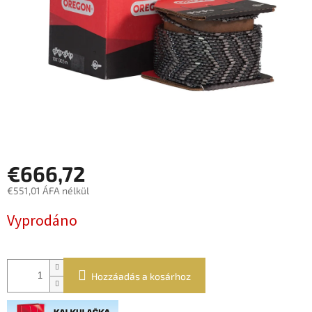
€666,72
€551,01 ÁFA nélkül
Egységár:
Vyprodáno
Hozzáadás a kosárhoz