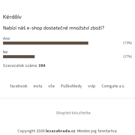
Kérdőív
Nabízí náš e-shop dostatečné množství zboží?
Ano
(73%)
Ne
(27%)
Szavazatok száma:
384
facebook
insta
vše
Puškohledy
vvlp
Comgate a.s.
Shoptet készítette
Copyright 2026
lesazahrada.cz
. Minden jog fenntartva.