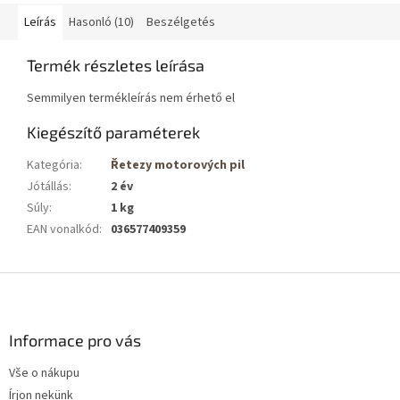
Leírás
Hasonló (10)
Beszélgetés
Termék részletes leírása
Semmilyen termékleírás nem érhető el
Kiegészítő paraméterek
Kategória
:
Řetezy motorových pil
Jótállás
:
2 év
Súly
:
1 kg
EAN vonalkód
:
036577409359
L
á
b
l
Informace pro vás
é
Vše o nákupu
c
Írjon nekünk