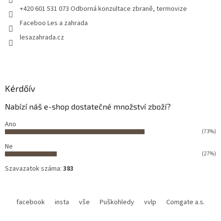
+420 601 531 073 Odborná konzultace zbraně, termovize
Faceboo Les a zahrada
lesazahrada.cz
Kérdőív
Nabízí náš e-shop dostatečné množství zboží?
Ano
(73%)
Ne
(27%)
Szavazatok száma:
383
facebook
insta
vše
Puškohledy
vvlp
Comgate a.s.