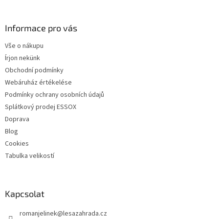
á
b
l
Informace pro vás
é
Vše o nákupu
c
Írjon nekünk
Obchodní podmínky
Webáruház értékelése
Podmínky ochrany osobních údajů
Splátkový prodej ESSOX
Doprava
Blog
Cookies
Tabulka velikostí
Kapcsolat
romanjelinek
@
lesazahrada.cz