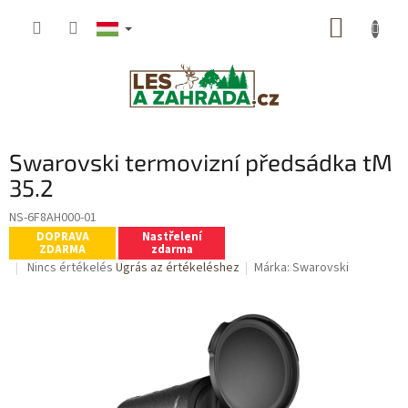
Ugrás
KOSÁR
a
fő
tartalomhoz
Swarovski termovizní předsádka tM
35.2
NS-6F8AH000-01
DOPRAVA
Nastřelení
ZDARMA
zdarma
A
Nincs értékelés
Ugrás az értékeléshez
Márka:
Swarovski
termék
átlagos
értékelése
5-
ből
0,0
csillag.