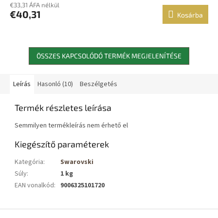
€33,31 ÁFA nélkül
€40,31
Kosárba
ÖSSZES KAPCSOLÓDÓ TERMÉK MEGJELENÍTÉSE
Leírás
Hasonló (10)
Beszélgetés
Termék részletes leírása
Semmilyen termékleírás nem érhető el
Kiegészítő paraméterek
Kategória
:
Swarovski
Súly
:
1 kg
EAN vonalkód
:
9006325101720
L